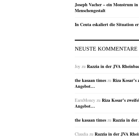
Joseph Vacher – ein Monstrum in
Menschengestalt
In Ceuta eskaliert die Situation e
NEUSTE KOMMENTARE
Razzia in der JVA Rheinba
Joy
zu
the kasaan times
Riza Kosar’s 
zu
Angebot…
Riza Kosar’s zweife
EarnMoney
zu
Angebot…
the kasaan times
Razzia in de
zu
Razzia in der JVA Rhe
Claudia
zu