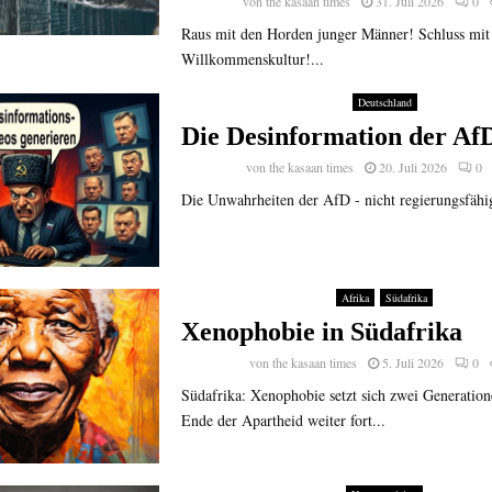
von
the kasaan times
31. Juli 2026
0
Raus mit den Horden junger Männer! Schluss mit
Willkommenskultur!...
Deutschland
Die Desinformation der Af
von
the kasaan times
20. Juli 2026
0
Die Unwahrheiten der AfD - nicht regierungsfähig
Afrika
Südafrika
Xenophobie in Südafrika
von
the kasaan times
5. Juli 2026
0
Südafrika: Xenophobie setzt sich zwei Generatio
Ende der Apartheid weiter fort...