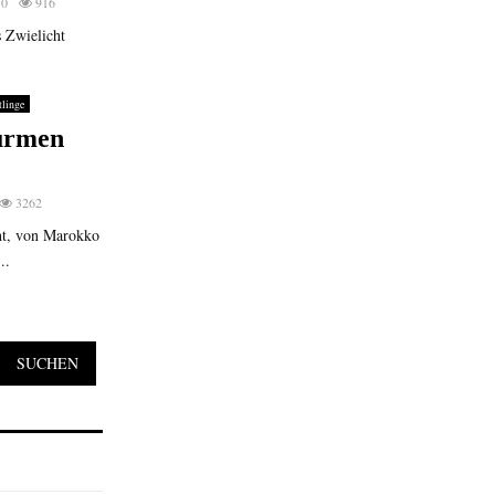
0
916
s Zwielicht
tlinge
türmen
3262
ht, von Marokko
..
SUCHEN