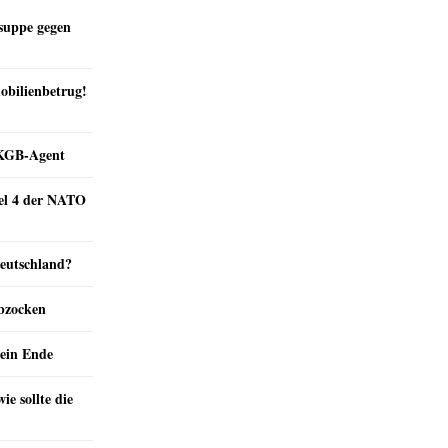
suppe gegen
obilienbetrug!
e KGB-Agent
kel 4 der NATO
Deutschland?
abzocken
ein Ende
e sollte die