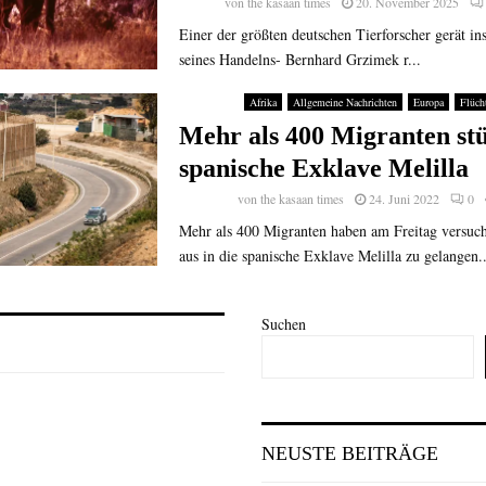
von
the kasaan times
20. November 2025
Einer der größten deutschen Tierforscher gerät in
seines Handelns- Bernhard Grzimek r...
Afrika
Allgemeine Nachrichten
Europa
Flüch
Mehr als 400 Migranten s
spanische Exklave Melilla
von
the kasaan times
24. Juni 2022
0
Mehr als 400 Migranten haben am Freitag versuc
aus in die spanische Exklave Melilla zu gelangen..
Suchen
NEUSTE BEITRÄGE