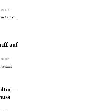
1147
in Ceuta?...
iff auf
1031
 bestraft
ltur –
muss