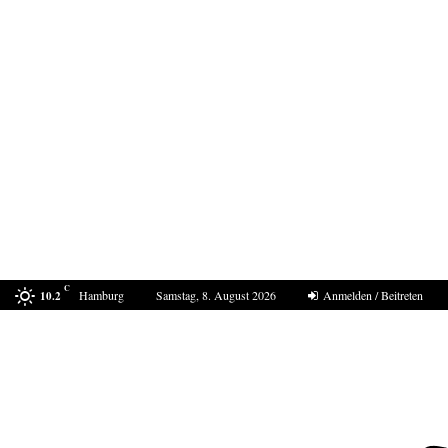
C
Hamburg
Samstag, 8. August 2026
Anmelden / Beitreten
10.2
In Ceuta eskaliert die Situation erneut