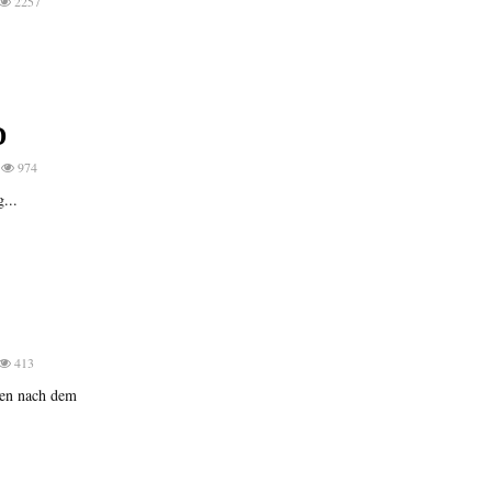
2257
D
974
...
413
nen nach dem