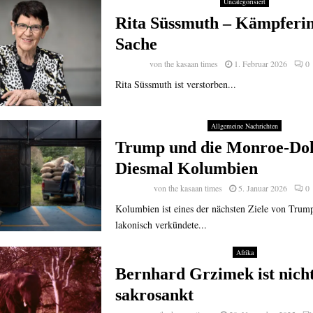
Uncategorisiert
Rita Süssmuth – Kämpferin
Sache
von
the kasaan times
1. Februar 2026
0
Rita Süssmuth ist verstorben...
Allgemeine Nachrichten
Trump und die Monroe-Dok
Diesmal Kolumbien
von
the kasaan times
5. Januar 2026
0
Kolumbien ist eines der nächsten Ziele von Trump
lakonisch verkündete...
Afrika
Bernhard Grzimek ist nich
sakrosankt