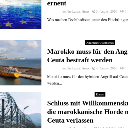
erneut
von
the kasaan times
5. August 2026
0
Was machen Dschihadisten unter den Flüchtlingen 
Allgemeine Nachrichten
Marokko muss für den Angr
Ceuta bestraft werden
von
the kasaan times
4. August 2026
0
Marokko muss für den hybriden Angriff auf Ceuta
werden...
Europa
Schluss mit Willkommensku
die marokkanische Horde 
Ceuta verlassen