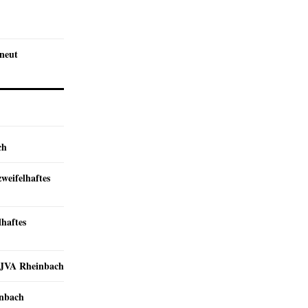
rneut
ch
zweifelhaftes
lhaftes
r JVA Rheinbach
inbach