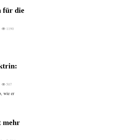
 für die
1190
trin:
507
, wie er
t mehr