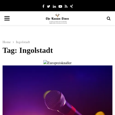
Facebook
Twitter
Linkedin
Youtube
Rss
Xing
PRIMARY
MENU
Home
Ingolstadt
Tag: Ingolstadt