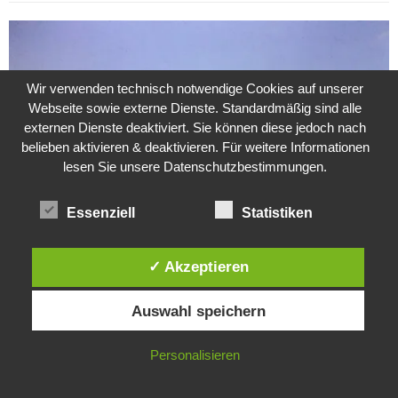
Wir verwenden technisch notwendige Cookies auf unserer
Webseite sowie externe Dienste. Standardmäßig sind alle
externen Dienste deaktiviert. Sie können diese jedoch nach
belieben aktivieren & deaktivieren. Für weitere Informationen
lesen Sie unsere Datenschutzbestimmungen.
Essenziell
Statistiken
✓ Akzeptieren
Weitere Suche nach der Identität der Isdal-Frau –
Jugoslavijo, dobar dan
Diese Website verwendet Cookies. Durch die weitere Nutzung dieser
Auswahl speichern
Website stimmst du der Verwendung von Cookies zu.
24. Juli 2020
0
IN ORDNUNG
Personalisieren
Hartz 4 – Der Staat im Staat
20. Juni 2017