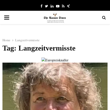
Facebook
Twitter
Linkedin
Youtube
Rss
Xing
PRIMARY
MENU
Home
Langzeitvermisste
Tag: Langzeitvermisste