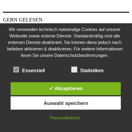
GERN GELESEN
Wir verwenden technisch notwendige Cookies auf unserer
Webseite sowie externe Dienste. Standardmäßig sind alle
externen Dienste deaktiviert. Sie können diese jedoch nach
belieben aktivieren & deaktivieren. Für weitere Informationen
lesen Sie unsere Datenschutzbestimmungen.
Essenziell
Statistiken
✓ Akzeptieren
Diese Website verwendet Cookies. Durch die weitere Nutzung dieser
Auswahl speichern
Website stimmst du der Verwendung von Cookies zu.
IN ORDNUNG
Personalisieren
Weitere Suche nach der Identität der Isdal-Frau –
Jugoslavijo, dobar dan
24. Juli 2020
0