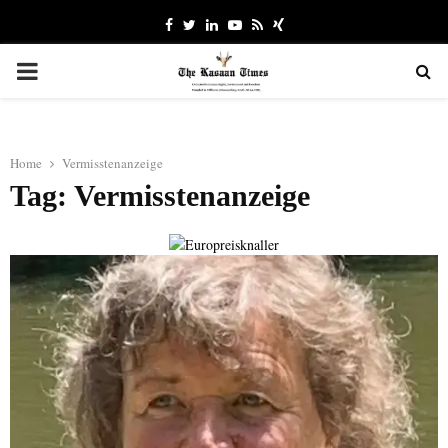
Facebook
Twitter
Linkedin
Youtube
Rss
Xing
PRIMARY
MENU
Home
Vermisstenanzeige
Tag: Vermisstenanzeige