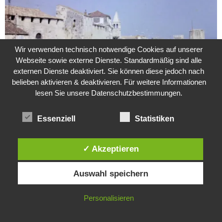
Wir verwenden technisch notwendige Cookies auf unserer
Webseite sowie externe Dienste. Standardmäßig sind alle
externen Dienste deaktiviert. Sie können diese jedoch nach
belieben aktivieren & deaktivieren. Für weitere Informationen
lesen Sie unsere Datenschutzbestimmungen.
Weitere Suche nach der Identität der Isdal-Frau –
Jugoslavijo, dobar dan
Essenziell
Statistiken
24. Juli 2020
0
✓ Akzeptieren
Hartz 4 – Der Staat im Staat
Diese Website verwendet Cookies. Durch die weitere Nutzung dieser
20. Juni 2017
Auswahl speichern
Website stimmst du der Verwendung von Cookies zu.
IN ORDNUNG
Personalisieren
Das Leben des Lachs
12. Oktober 2020