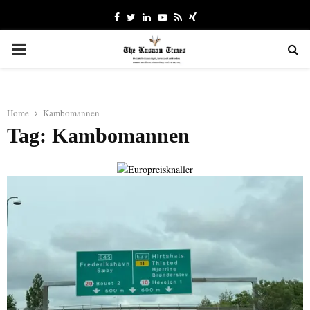
Facebook
Twitter
Linkedin
Youtube
Rss
Xing
PRIMARY
MENU
Home
Kambomannen
Tag: Kambomannen