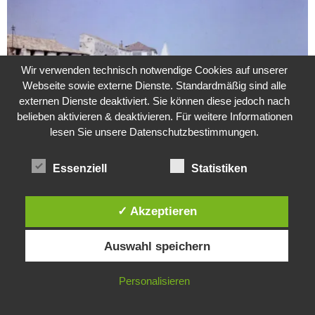
Wir verwenden technisch notwendige Cookies auf unserer
Webseite sowie externe Dienste. Standardmäßig sind alle
externen Dienste deaktiviert. Sie können diese jedoch nach
belieben aktivieren & deaktivieren. Für weitere Informationen
lesen Sie unsere Datenschutzbestimmungen.
Essenziell
Statistiken
Weitere Suche nach der Identität der Isdal-Frau –
Jugoslavijo, dobar dan
24. Juli 2020
0
✓ Akzeptieren
Diese Website verwendet Cookies. Durch die weitere Nutzung dieser
Auswahl speichern
Hartz 4 – Der Staat im Staat
Website stimmst du der Verwendung von Cookies zu.
20. Juni 2017
IN ORDNUNG
Personalisieren