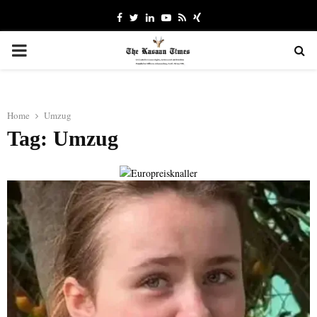
Facebook
Twitter
Linkedin
Youtube
Rss
Xing
PRIMARY
MENU
Home
Umzug
Tag: Umzug