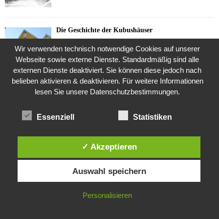
Die Geschichte der Kubushäuser
9. Juli 2018
Wir verwenden technisch notwendige Cookies auf unserer
Webseite sowie externe Dienste. Standardmäßig sind alle
externen Dienste deaktiviert. Sie können diese jedoch nach
belieben aktivieren & deaktivieren. Für weitere Informationen
Was ist denn das? -Mars „SOL 735“ Rover Curiosity
lesen Sie unsere Datenschutzbestimmungen.
24. November 2015
Essenziell
Statistiken
Die Brexit-Lüge (1/8 Teil)
3. November 2019
✓ Akzeptieren
Diese Website verwendet Cookies. Durch die weitere Nutzung dieser
Auswahl speichern
Website stimmst du der Verwendung von Cookies zu.
Die Straße radikalisiert jeden Tag ein Stückchen
mehr
IN ORDNUNG
Personalisieren
26. Oktober 2015