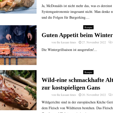
Ja, McDonalds ist nicht mehr das, was es dereinst
Systemgastronomie insgesamt nicht. Man denke nu
und die Folgen für Burgerking....
Rezepte
Guten Appetit beim Winter
von
the kasaan times
27. November 2022
Die Wintergrillsaison ist ausgerufen!...
Rezepte
Wild-eine schmackhafte Alt
zur kostspieligen Gans
von
the kasaan times
20. November 2022
Wildgerichte sind in der europäischen Küche Geri
dem Fleisch von Wildtieren bestehen. Das Fleisch