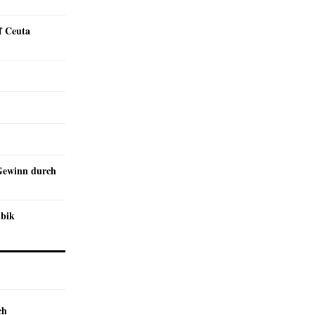
f Ceuta
Gewinn durch
mbik
ch