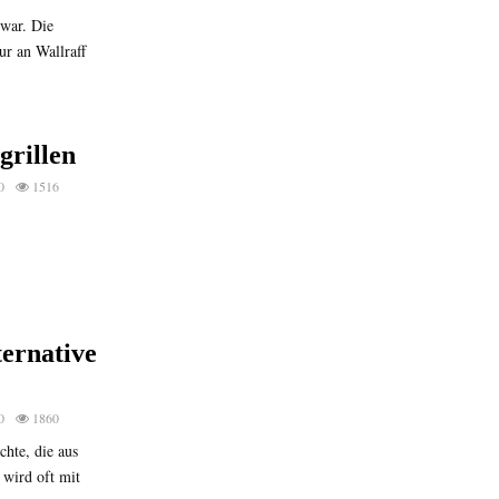
 war. Die
r an Wallraff
grillen
0
1516
ernative
0
1860
chte, die aus
 wird oft mit