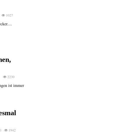
1027
cker....
nen,
0
2230
ngen ist immer
iesmal
0
1942