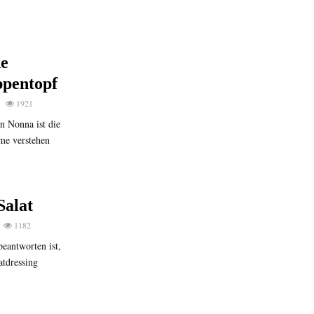
he
pentopf
1921
en Nonna ist die
me verstehen
Salat
1182
beantworten ist,
atdressing