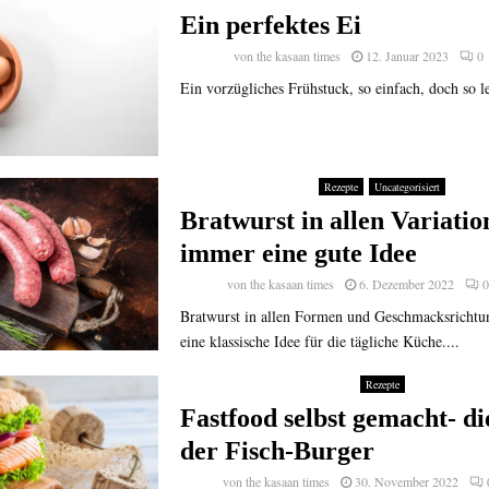
Ein perfektes Ei
von
the kasaan times
12. Januar 2023
0
Ein vorzügliches Frühstuck, so einfach, doch so le
Rezepte
Uncategorisiert
Bratwurst in allen Variatio
immer eine gute Idee
von
the kasaan times
6. Dezember 2022
Bratwurst in allen Formen und Geschmacksrichtu
eine klassische Idee für die tägliche Küche....
Rezepte
Fastfood selbst gemacht- d
der Fisch-Burger
von
the kasaan times
30. November 2022