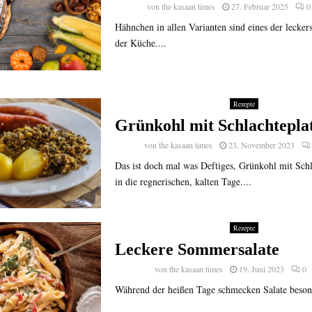
von
the kasaan times
27. Februar 2025
0
Hähnchen in allen Varianten sind eines der lecker
der Küche....
Rezepte
Grünkohl mit Schlachtepla
von
the kasaan times
23. November 2023
Das ist doch mal was Deftiges, Grünkohl mit Schla
in die regnerischen, kalten Tage....
Rezepte
Leckere Sommersalate
von
the kasaan times
19. Juni 2023
0
Während der heißen Tage schmecken Salate besond