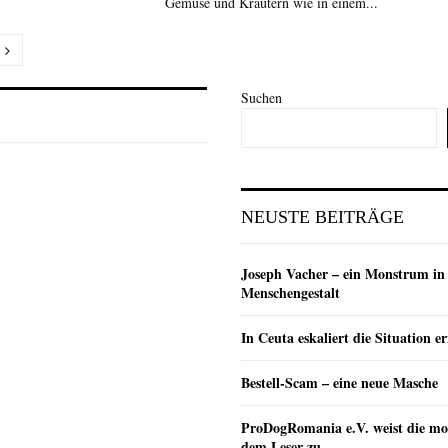
Gemüse und Kräutern wie in einem...
nummerierung
Suchen
e
NEUSTE BEITRÄGE
Joseph Vacher – ein Monstrum in
Menschengestalt
In Ceuta eskaliert die Situation e
Bestell-Scam – eine neue Masche
ProDogRomania e.V. weist die mo
dem Leser zu