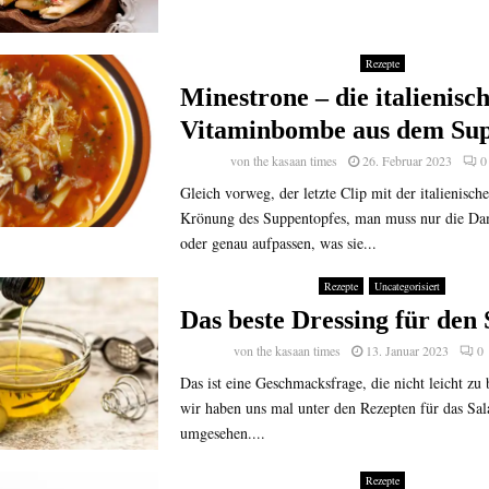
Rezepte
Minestrone – die italienisc
Vitaminbombe aus dem Sup
von
the kasaan times
26. Februar 2023
0
Gleich vorweg, der letzte Clip mit der italienisch
Krönung des Suppentopfes, man muss nur die Da
oder genau aufpassen, was sie...
Rezepte
Uncategorisiert
Das beste Dressing für den 
von
the kasaan times
13. Januar 2023
0
Das ist eine Geschmacksfrage, die nicht leicht zu 
wir haben uns mal unter den Rezepten für das Sal
umgesehen....
Rezepte