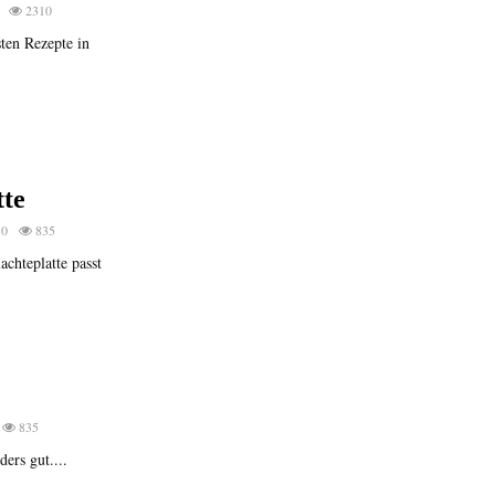
2310
sten Rezepte in
tte
0
835
chteplatte passt
835
ers gut....