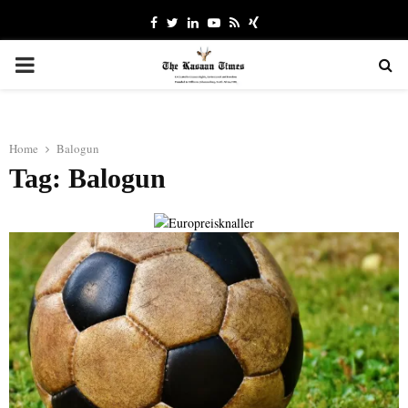
Facebook
Twitter
Linkedin
Youtube
Rss
Xing
PRIMARY
MENU
Home
Balogun
Tag: Balogun