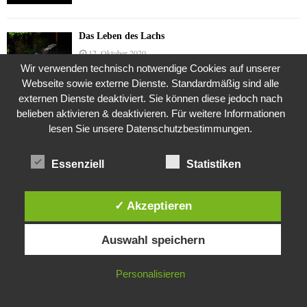
Das Leben des Lachs
12. Oktober 2020
Wir verwenden technisch notwendige Cookies auf unserer
Webseite sowie externe Dienste. Standardmäßig sind alle
externen Dienste deaktiviert. Sie können diese jedoch nach
Die Geschichte der Kubushäuser
belieben aktivieren & deaktivieren. Für weitere Informationen
9. Juli 2018
lesen Sie unsere Datenschutzbestimmungen.
Essenziell
Statistiken
Was ist denn das? -Mars „SOL 735“ Rover Curiosity
24. November 2015
✓ Akzeptieren
Diese Website verwendet Cookies. Durch die weitere Nutzung dieser
Auswahl speichern
Website stimmst du der Verwendung von Cookies zu.
Die Brexit-Lüge (1/8 Teil)
3. November 2019
IN ORDNUNG
Personalisieren