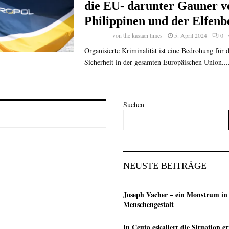
die EU- darunter Gauner v
Philippinen und der Elfenb
von
the kasaan times
5. April 2024
0
Organisierte Kriminalität ist eine Bedrohung für d
Sicherheit in der gesamten Europäischen Union...
Suchen
NEUSTE BEITRÄGE
Joseph Vacher – ein Monstrum in
Menschengestalt
In Ceuta eskaliert die Situation e