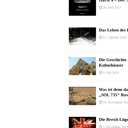
Hartz 4 – Der S
20. Juni 2017
Das Leben des 
12. Oktober 2020
Die Geschichte
Kubushäuser
9. Juli 2018
Was ist denn d
„SOL 735“ Rov
24. November 20
Die Brexit-Lüge
3. November 201