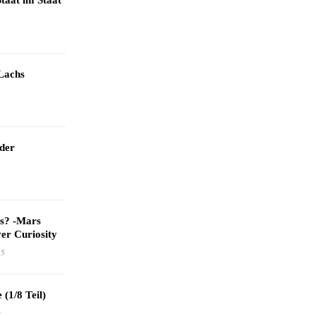
taat im Staat
Lachs
 der
as? -Mars
er Curiosity
15
 (1/8 Teil)
9