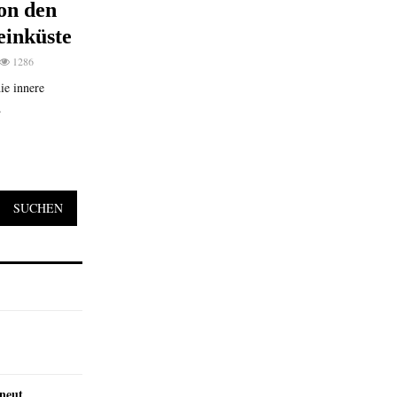
on den
einküste
1286
ie innere
.
SUCHEN
rneut