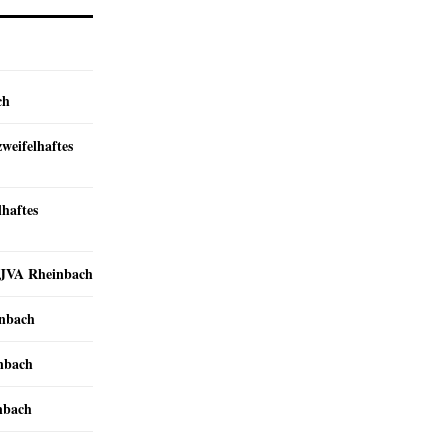
ch
zweifelhaftes
lhaftes
r JVA Rheinbach
inbach
inbach
nbach