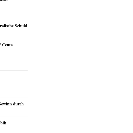
ralische Schuld
f Ceuta
Gewinn durch
mbik