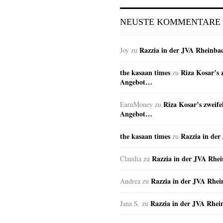
NEUSTE KOMMENTARE
Razzia in der JVA Rheinba
Joy
zu
the kasaan times
Riza Kosar’s 
zu
Angebot…
Riza Kosar’s zweife
EarnMoney
zu
Angebot…
the kasaan times
Razzia in de
zu
Razzia in der JVA Rhe
Claudia
zu
Razzia in der JVA Rhe
Andrea
zu
Razzia in der JVA Rhei
Jana S.
zu