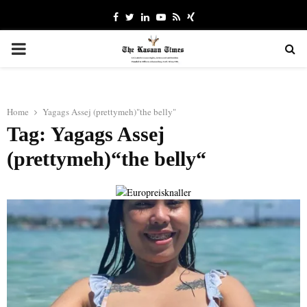
Facebook
Twitter
Linkedin
Youtube
Rss
Xing
PRIMARY
MENU
Home
Yagags Assej (prettymeh)"the belly"
Tag: Yagags Assej
(prettymeh)“the belly“