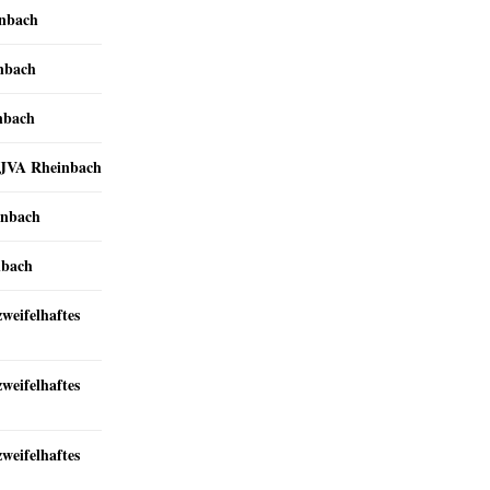
inbach
inbach
nbach
r JVA Rheinbach
inbach
nbach
zweifelhaftes
zweifelhaftes
zweifelhaftes