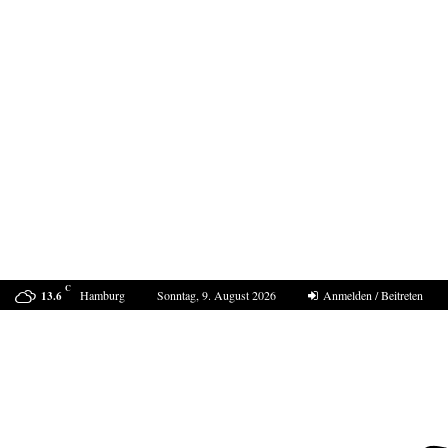
C
Hamburg
Sonntag, 9. August 2026
Anmelden / Beitreten
13.6
Wie Fake-Profile mit Papageien abzocken