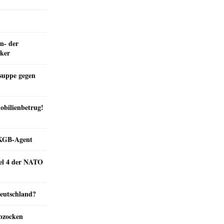
n- der
nker
suppe gegen
obilienbetrug!
e KGB-Agent
kel 4 der NATO
Deutschland?
abzocken