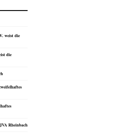
. weist die
st die
ch
zweifelhaftes
lhaftes
r JVA Rheinbach