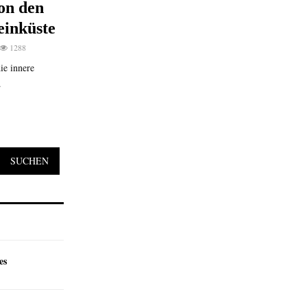
on den
einküste
1288
ie innere
.
SUCHEN
es