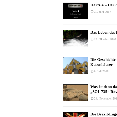
Hartz 4 – Der S
20. Juni 2017
Das Leben des 
12. Oktober 2020
Die Geschichte
Kubushäuser
9. Juli 2018
Was ist denn d
„SOL 735“ Rov
24. November 20
Die Brexit-Lüge