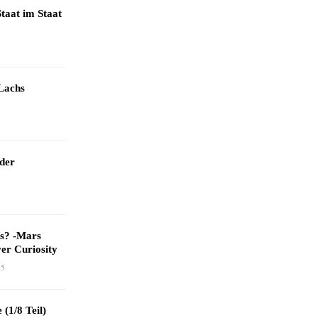
taat im Staat
Lachs
 der
as? -Mars
er Curiosity
15
 (1/8 Teil)