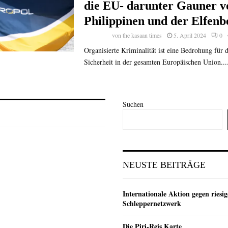
die EU- darunter Gauner v
Philippinen und der Elfenb
von
the kasaan times
5. April 2024
0
Organisierte Kriminalität ist eine Bedrohung für d
Sicherheit in der gesamten Europäischen Union...
Suchen
NEUSTE BEITRÄGE
Internationale Aktion gegen riesig
Schleppernetzwerk
Die Piri-Reis Karte