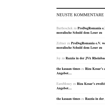
NEUSTE KOMMENTARE
ProDogRomania e.V
Barthoschek
zu
moralische Schuld dem Leser zu
ProDogRomania e.V. wei
Zeltner
zu
moralische Schuld dem Leser zu
Razzia in der JVA Rheinba
Joy
zu
the kasaan times
Riza Kosar’s 
zu
Angebot…
Riza Kosar’s zweife
EarnMoney
zu
Angebot…
the kasaan times
Razzia in de
zu