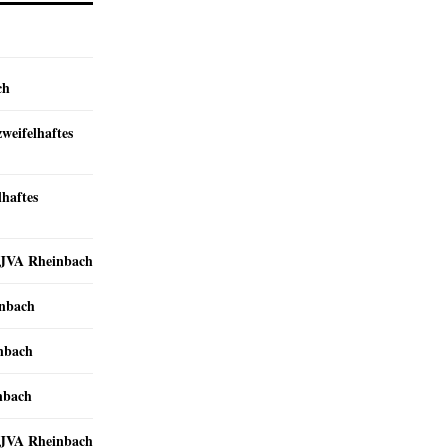
ch
zweifelhaftes
lhaftes
r JVA Rheinbach
inbach
inbach
nbach
r JVA Rheinbach