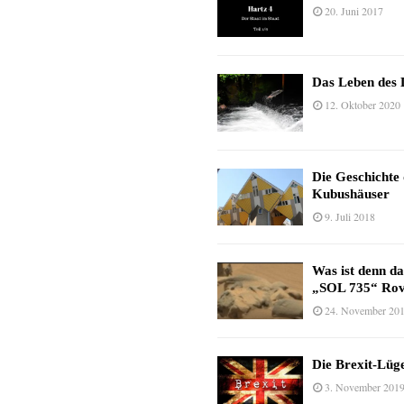
20. Juni 2017
Das Leben des 
12. Oktober 2020
Die Geschichte
Kubushäuser
9. Juli 2018
Was ist denn d
„SOL 735“ Rov
24. November 20
Die Brexit-Lüge
3. November 201