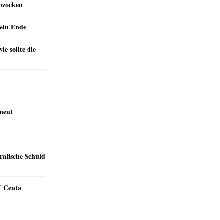
abzocken
ein Ende
e sollte die
rneut
ralische Schuld
f Ceuta