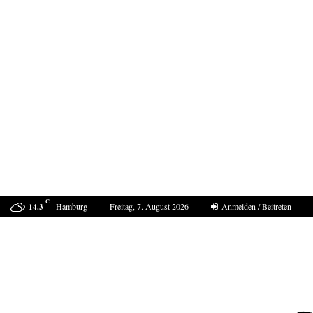
C
Hamburg
Freitag, 7. August 2026
Anmelden / Beitreten
14.3
Marokko muss für den Angriff auf Ceuta…