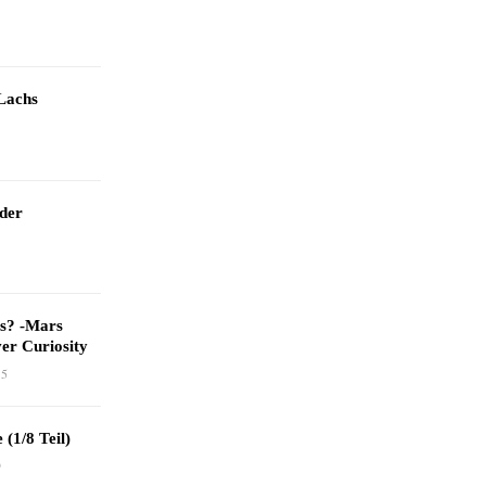
Lachs
 der
as? -Mars
er Curiosity
15
 (1/8 Teil)
9