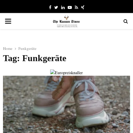
Facebook
Twitter
Linkedin
Youtube
Rss
Xing
PRIMARY
MENU
Home
Funkgeräte
Tag: Funkgeräte