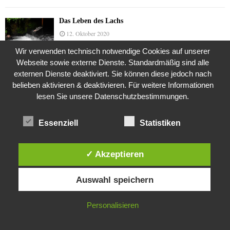
Das Leben des Lachs
12. Oktober 2020
Wir verwenden technisch notwendige Cookies auf unserer
Webseite sowie externe Dienste. Standardmäßig sind alle
externen Dienste deaktiviert. Sie können diese jedoch nach
Die Geschichte der Kubushäuser
belieben aktivieren & deaktivieren. Für weitere Informationen
9. Juli 2018
lesen Sie unsere Datenschutzbestimmungen.
Essenziell
Statistiken
Was ist denn das? -Mars „SOL 735“ Rover Curiosity
24. November 2015
✓ Akzeptieren
Diese Website verwendet Cookies. Durch die weitere Nutzung dieser
Auswahl speichern
Website stimmst du der Verwendung von Cookies zu.
Die Brexit-Lüge (1/8 Teil)
3. November 2019
IN ORDNUNG
Personalisieren