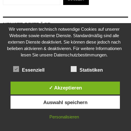
NEUSTE BEITRÄGE
Wir verwenden technisch notwendige Cookies auf unserer
Webseite sowie externe Dienste. Standardmäßig sind alle
Sucht Putin den Casus belli mit Deutschland?
externen Dienste deaktiviert. Sie können diese jedoch nach
belieben aktivieren & deaktivieren. Für weitere Informationen
Wie Fake-Profile mit Papageien abzocken
lesen Sie unsere Datenschutzbestimmungen.
Mordfall Weimar- 40 Jahre und kein Ende
Essenziell
Statistiken
Drohne am Leipziger Flughafen- wie sollte die Antwort an Moskau
ausfallen?
✓ Akzeptieren
Diese Website verwendet Cookies. Durch die weitere Nutzung dieser
Joseph Vacher – ein Monstrum in Menschengestalt
Auswahl speichern
Website stimmst du der Verwendung von Cookies zu.
In Ceuta eskaliert die Situation erneut
IN ORDNUNG
Personalisieren
Bestell-Scam – eine neue Masche