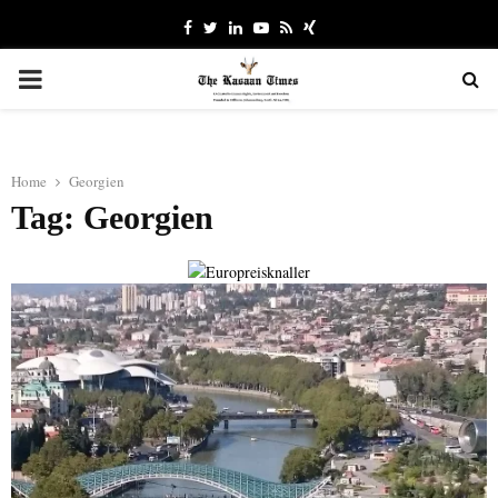
Facebook
Twitter
Linkedin
Youtube
Rss
Xing
PRIMARY
MENU
Home
Georgien
Tag: Georgien