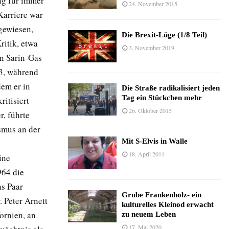
ng für immer
24. November 2015
Karriere war
gewiesen,
Die Brexit-Lüge (1/8 Teil)
ritik, etwa
3. November 2019
n Sarin-Gas
03, während
em er in
Die Straße radikalisiert jeden
Tag ein Stückchen mehr
ritisiert
26. Oktober 2015
r, führte
smus an der
Mit S-Elvis in Walle
18. April 2011
ine
964 die
as Paar
Grube Frankenholz- ein
. Peter Arnett
kulturelles Kleinod erwacht
ornien, an
zu neuem Leben
17. Mai 2020