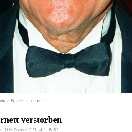
ben
Peter Arnett verstorben
rnett verstorben
es
19. Dezember 2025
0
512