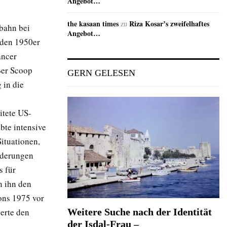
Angebot…
the kasaan times
Riza Kosar’s zweifelhaftes
zu
bahn bei
Angebot…
 den 1950er
ancer
oßer Scoop
GERN GELESEN
 in die
itete US-
bte intensive
ituationen,
ilderungen
s für
n ihn den
ons 1975 vor
ierte den
Weitere Suche nach der Identität
der Isdal-Frau –