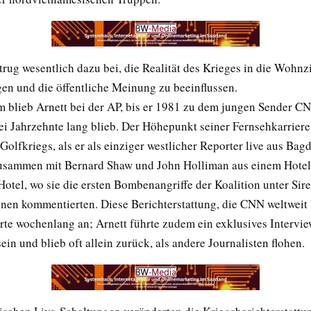
 trug wesentlich dazu bei, die Realität des Krieges in die Wohn
gen und die öffentliche Meinung zu beeinflussen.
 blieb Arnett bei der AP, bis er 1981 zu dem jungen Sender C
wei Jahrzehnte lang blieb. Der Höhepunkt seiner Fernsehkarrier
olfkriegs, als er als einziger westlicher Reporter live aus Bag
zusammen mit Bernard Shaw und John Holliman aus einem Hote
otel, wo sie die ersten Bombenangriffe der Koalition unter Si
nen kommentierten. Diese Berichterstattung, die CNN weltweit
rte wochenlang an; Arnett führte zudem ein exklusives Intervie
n und blieb oft allein zurück, als andere Journalisten flohen.