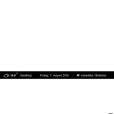
C
Hamburg
Freitag, 7. August 2026
Anmelden / Beitreten
18.8
Bestell-Scam – eine neue Masche