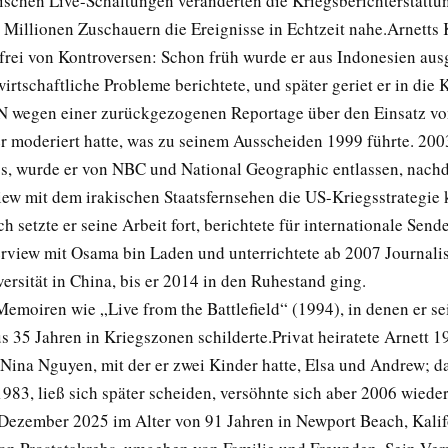
ischen Live-Schaltungen veränderten die Kriegsberichterstattu
 Millionen Zuschauern die Ereignisse in Echtzeit nahe.Arnetts 
 frei von Kontroversen: Schon früh wurde er aus Indonesien aus
wirtschaftliche Probleme berichtete, und später geriet er in die K
 wegen einer zurückgezogenen Reportage über den Einsatz vo
 er moderiert hatte, was zu seinem Ausscheiden 1999 führte. 20
gs, wurde er von NBC und National Geographic entlassen, nachd
ew mit dem irakischen Staatsfernsehen die US-Kriegsstrategie k
h setzte er seine Arbeit fort, berichtete für internationale Sende
erview mit Osama bin Laden und unterrichtete ab 2007 Journali
ersität in China, bis er 2014 in den Ruhestand ging.
Memoiren wie „Live from the Battlefield“ (1994), in denen er se
s 35 Jahren in Kriegszonen schilderte.Privat heiratete Arnett 1
Nina Nguyen, mit der er zwei Kinder hatte, Elsa und Andrew; d
1983, ließ sich später scheiden, versöhnte sich aber 2006 wieder
 Dezember 2025 im Alter von 91 Jahren in Newport Beach, Kalif