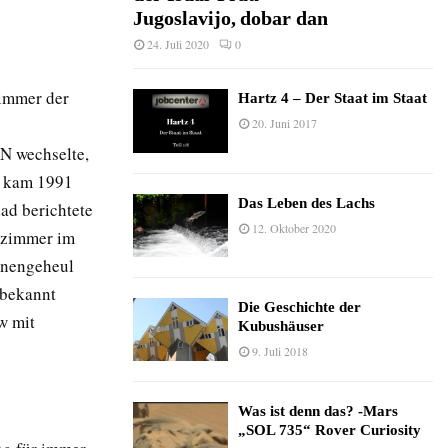
Jugoslavijo, dobar dan
24. Juli 2020
0
zimmer der
Hartz 4 – Der Staat im Staat
20. Juni 2017
NN wechselte,
e kam 1991
Das Leben des Lachs
dad berichtete
12. Oktober 2020
lzimmer im
renengeheul
 bekannt
Die Geschichte der
w mit
Kubushäuser
9. Juli 2018
Was ist denn das? -Mars
„SOL 735“ Rover Curiosity