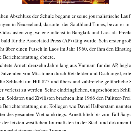
hen Abschluss der Schule begann er seine journalistische Lauf
ungen in Neuseeland, darunter der Southland Times, bevor er in
Südostasien zog, wo er zunächst in Bangkok und Laos als Freel
 bald für die Associated Press (AP) tätig wurde. Sein erster gr
ht über einen Putsch in Laos im Jahr 1960, der ihm den Einstieg
e Berichterstattung ebnete.
chtete Arnett dreizehn Jahre lang aus Vietnam für die AP, begle
Dutzenden von Missionen durch Reisfelder und Dschungel, erle
ie Schlacht um Hill 875 und überstand zahlreiche gefährliche S
er verletzt zu werden. Seine eindringlichen, ungeschönten Sch
n, Soldaten und Zivilisten brachten ihm 1966 den Pulitzer-Prei
le Berichterstattung ein; Kollegen wie David Halberstam nannte
ter des gesamten Vietnamkriegs. Arnett blieb bis zum Fall Saig
r der letzten westlichen Journalisten in der Stadt und dokument
r nordvietnamesischen Truppen.