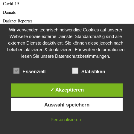
Covid-19
Damals
Darknet Reporter
Das war unser Leben
Wir verwenden technisch notwendige Cookies auf unserer
Webseite sowie externe Dienste. Standardmäßig sind alle
Dating Scam
externen Dienste deaktiviert. Sie können diese jedoch nach
DDR
belieben aktivieren & deaktivieren. Für weitere Informationen
Der Darknetreporter
lesen Sie unsere Datenschutzbestimmungen.
Deutsche Politik
Essenziell
Statistiken
Deutschland
Diabetes
✓ Akzeptieren
Die Stem van die Apartheid
Diese Website verwendet Cookies. Durch die weitere Nutzung dieser
Dokumentationen
Auswahl speichern
Website stimmst du der Verwendung von Cookies zu.
Editor's Picks
Energie
IN ORDNUNG
Personalisieren
English articles
English Scam