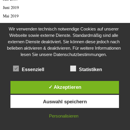
Juni 2019
Mai 2019
April 2019
Wir verwenden technisch notwendige Cookies auf unserer
März 2019
Webseite sowie externe Dienste. Standardmäßig sind alle
Februar 2019
externen Dienste deaktiviert. Sie können diese jedoch nach
belieben aktivieren & deaktivieren. Für weitere Informationen
Januar 2019
lesen Sie unsere Datenschutzbestimmungen.
Dezember 2018
November 2018
Essenziell
Statistiken
Oktober 2018
September 2018
✓ Akzeptieren
August 2018
Diese Website verwendet Cookies. Durch die weitere Nutzung dieser
Juli 2018
Auswahl speichern
Website stimmst du der Verwendung von Cookies zu.
Juni 2018
IN ORDNUNG
Personalisieren
Mai 2018
April 2018