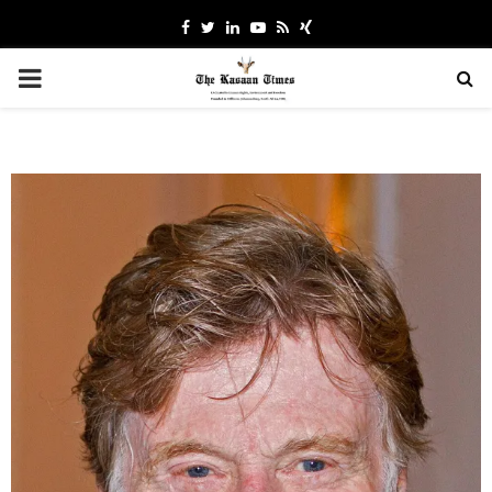
Facebook
Twitter
Linkedin
Youtube
Rss
Xing
PRIMARY
MENU