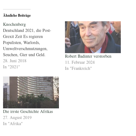
Ähnliche Beiträge
Knochenberg
Deutschland 2021, die Post-
Grexit Zeit Es regieren
Populisten, Warlords,
Umweltverschmutzungen,
Seuchen, Gier und Geld.
Robert Badinter verstorben
Inmitten sozialer Unruhen wird
28. Juni 2018
11. Februar 2024
die erfolgreiche Moderatorin
In "2021"
In "Frankreich"
Karen Colbe in ihrem Penthouse
in Hamburg bestialisch
ermordet. Die Verrohung der
Gesellschaft ist unerträglich.
Eigentlich erfreuen sich die
Menschen nur noch an dem
Leid derer, denen es noch…
Die irrste Geschichte Afrikas
27. August 2019
In "Afrika"