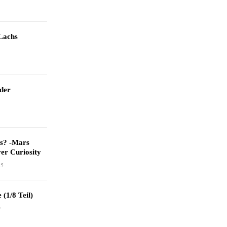
Lachs
 der
as? -Mars
er Curiosity
15
 (1/8 Teil)
9