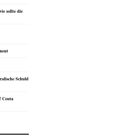
e sollte die
rneut
ralische Schuld
f Ceuta