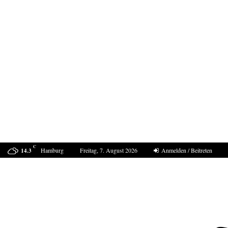
C
Hamburg
Freitag, 7. August 2026
Anmelden / Beitreten
14.3
Der Sommer 2040 in Europa