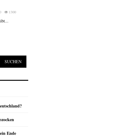
0
1300
bt...
SUCHEN
Deutschland?
abzocken
ein Ende