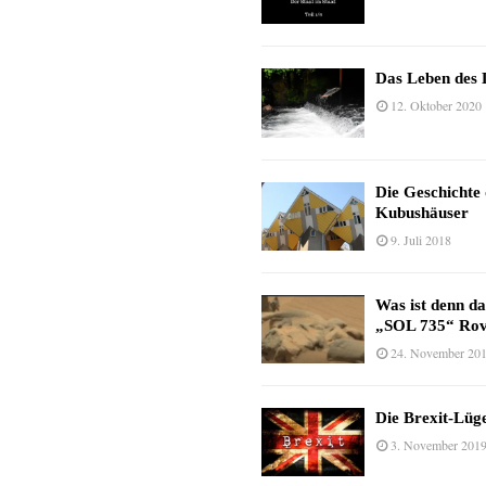
Das Leben des 
12. Oktober 2020
Die Geschichte
Kubushäuser
9. Juli 2018
Was ist denn d
„SOL 735“ Rov
24. November 20
Die Brexit-Lüge
3. November 201