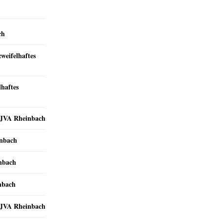
ch
zweifelhaftes
lhaftes
r JVA Rheinbach
inbach
inbach
nbach
r JVA Rheinbach