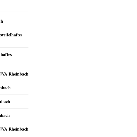
ch
zweifelhaftes
lhaftes
r JVA Rheinbach
inbach
inbach
nbach
r JVA Rheinbach