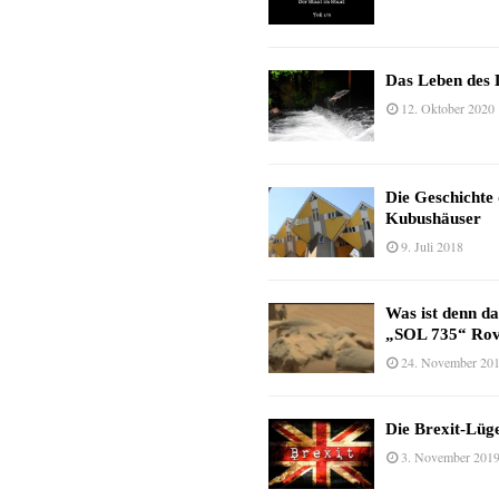
Das Leben des 
12. Oktober 2020
Die Geschichte
Kubushäuser
9. Juli 2018
Was ist denn d
„SOL 735“ Rov
24. November 20
Die Brexit-Lüge
3. November 201