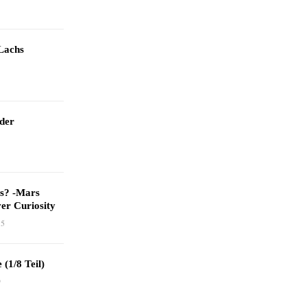
Lachs
 der
as? -Mars
er Curiosity
15
 (1/8 Teil)
9