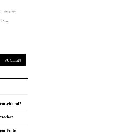
0
1299
bt...
SUCHEN
Deutschland?
abzocken
ein Ende