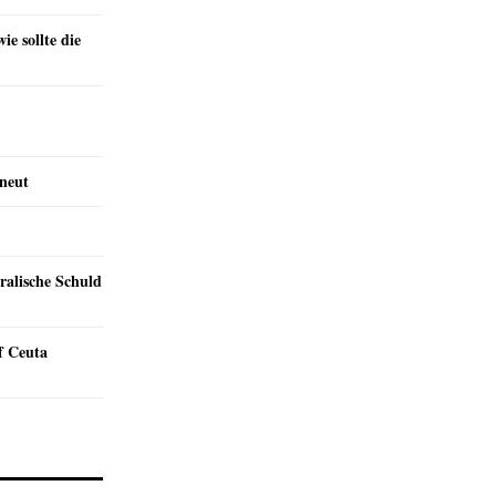
e sollte die
rneut
ralische Schuld
f Ceuta