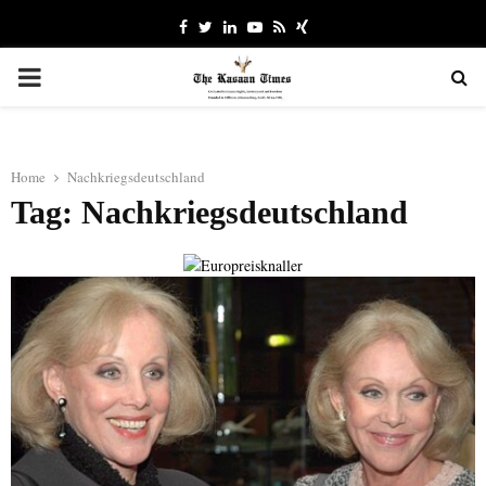
Facebook
Twitter
Linkedin
Youtube
Rss
Xing
PRIMARY
MENU
Home
Nachkriegsdeutschland
Tag: Nachkriegsdeutschland