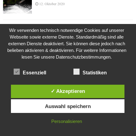
12. Oktober 2020
Die Geschichte der Kubushäuser
Wir verwenden technisch notwendige Cookies auf unserer
9. Juli 2018
Webseite sowie externe Dienste. Standardmäßig sind alle
externen Dienste deaktiviert. Sie können diese jedoch nach
belieben aktivieren & deaktivieren. Für weitere Informationen
lesen Sie unsere Datenschutzbestimmungen.
Was ist denn das? -Mars „SOL 735“ Rover Curiosity
24. November 2015
Essenziell
Statistiken
✓ Akzeptieren
Die Brexit-Lüge (1/8 Teil)
3. November 2019
Diese Website verwendet Cookies. Durch die weitere Nutzung dieser
Auswahl speichern
Website stimmst du der Verwendung von Cookies zu.
IN ORDNUNG
Personalisieren
Die Straße radikalisiert jeden Tag ein Stückchen
mehr
26. Oktober 2015