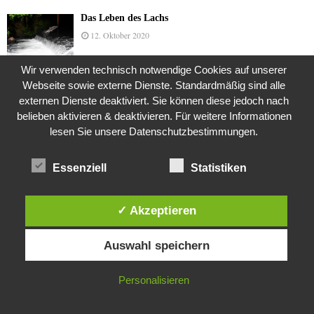
Das Leben des Lachs
12. Oktober 2020
Wir verwenden technisch notwendige Cookies auf unserer
Webseite sowie externe Dienste. Standardmäßig sind alle
Die Geschichte der Kubushäuser
externen Dienste deaktiviert. Sie können diese jedoch nach
9. Juli 2018
belieben aktivieren & deaktivieren. Für weitere Informationen
lesen Sie unsere Datenschutzbestimmungen.
Was ist denn das? -Mars „SOL 735“ Rover Curiosity
Essenziell
Statistiken
24. November 2015
✓ Akzeptieren
Diese Website verwendet Cookies. Durch die weitere Nutzung dieser
Die Brexit-Lüge (1/8 Teil)
Auswahl speichern
Website stimmst du der Verwendung von Cookies zu.
3. November 2019
IN ORDNUNG
Personalisieren
Die Straße radikalisiert jeden Tag ein Stückchen