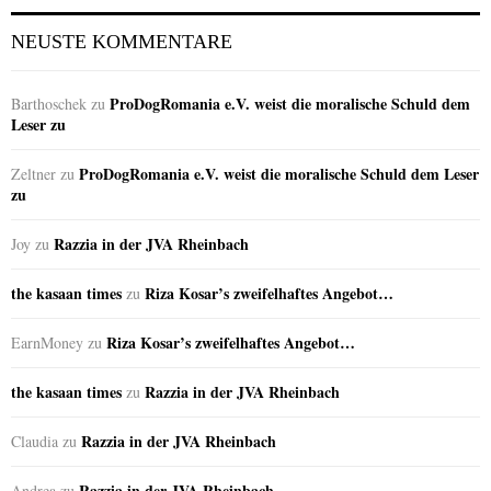
NEUSTE KOMMENTARE
ProDogRomania e.V. weist die moralische Schuld dem
Barthoschek
zu
Leser zu
ProDogRomania e.V. weist die moralische Schuld dem Leser
Zeltner
zu
zu
Razzia in der JVA Rheinbach
Joy
zu
the kasaan times
Riza Kosar’s zweifelhaftes Angebot…
zu
Riza Kosar’s zweifelhaftes Angebot…
EarnMoney
zu
the kasaan times
Razzia in der JVA Rheinbach
zu
Razzia in der JVA Rheinbach
Claudia
zu
Razzia in der JVA Rheinbach
Andrea
zu