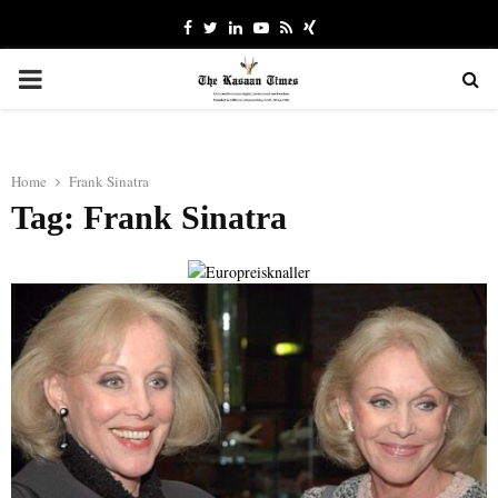
Facebook
Twitter
Linkedin
Youtube
Rss
Xing
PRIMARY
MENU
Home
Frank Sinatra
Tag: Frank Sinatra