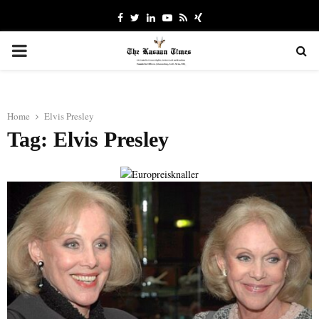
Facebook
Twitter
Linkedin
Youtube
Rss
Xing
PRIMARY
MENU
Home
Elvis Presley
Tag: Elvis Presley