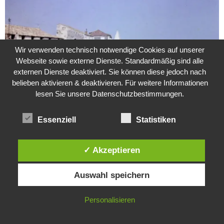
Wir verwenden technisch notwendige Cookies auf unserer
Webseite sowie externe Dienste. Standardmäßig sind alle
externen Dienste deaktiviert. Sie können diese jedoch nach
belieben aktivieren & deaktivieren. Für weitere Informationen
lesen Sie unsere Datenschutzbestimmungen.
Essenziell
Statistiken
Weitere Suche nach der Identität der Isdal-Frau –
Jugoslavijo, dobar dan
24. Juli 2020
0
✓ Akzeptieren
Diese Website verwendet Cookies. Durch die weitere Nutzung dieser
Auswahl speichern
Hartz 4 – Der Staat im Staat
Website stimmst du der Verwendung von Cookies zu.
20. Juni 2017
IN ORDNUNG
Personalisieren