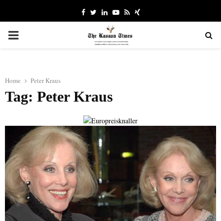
Facebook
Twitter
Linkedin
Youtube
Rss
Xing
PRIMARY
MENU
Home
Peter Kraus
Tag: Peter Kraus