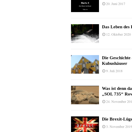
20. Juni 2017
Das Leben des 
12. Oktober 2020
Die Geschichte
Kubushäuser
9. Juli 2018
Was ist denn d
„SOL 735“ Rov
24. November 20
Die Brexit-Lüge
3. November 201