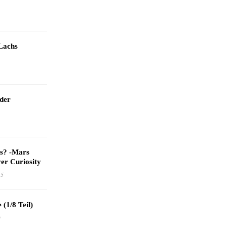
Lachs
 der
as? -Mars
er Curiosity
15
 (1/8 Teil)
9