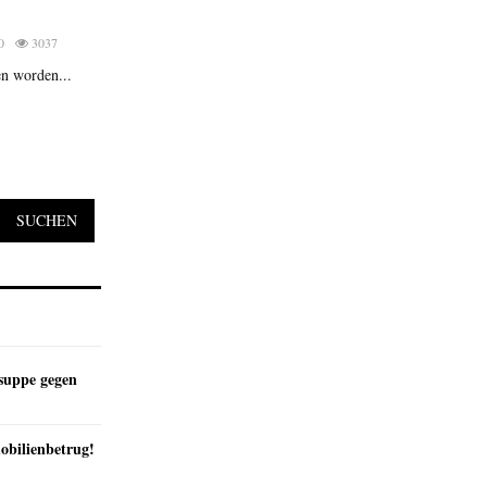
0
3037
en worden...
SUCHEN
suppe gegen
obilienbetrug!