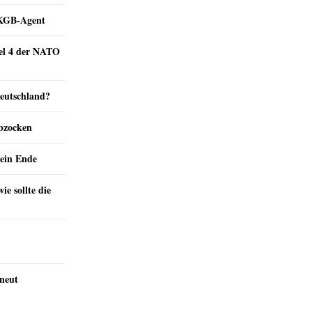
e KGB-Agent
kel 4 der NATO
Deutschland?
abzocken
ein Ende
e sollte die
rneut