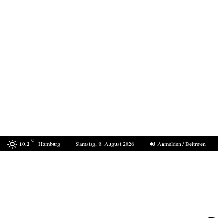
C
Hamburg
Samstag, 8. August 2026
Anmelden / Beitreten
10.2
In Ceuta eskaliert die Situation erneut