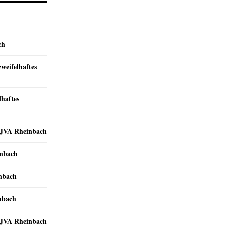
ch
zweifelhaftes
lhaftes
r JVA Rheinbach
inbach
inbach
nbach
r JVA Rheinbach