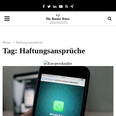
Facebook
Twitter
Linkedin
Youtube
Rss
Xing
PRIMARY
MENU
Home
Haftungsansprüche
Tag: Haftungsansprüche