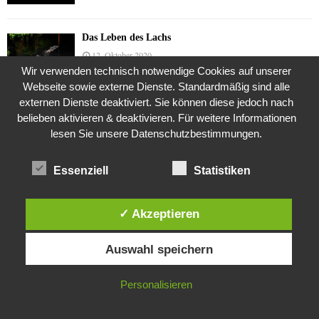
Das Leben des Lachs
12. Oktober 2020
Wir verwenden technisch notwendige Cookies auf unserer
Webseite sowie externe Dienste. Standardmäßig sind alle
externen Dienste deaktiviert. Sie können diese jedoch nach
Die Geschichte der Kubushäuser
belieben aktivieren & deaktivieren. Für weitere Informationen
9. Juli 2018
lesen Sie unsere Datenschutzbestimmungen.
Essenziell
Statistiken
Was ist denn das? -Mars „SOL 735“ Rover Curiosity
24. November 2015
✓ Akzeptieren
Diese Website verwendet Cookies. Durch die weitere Nutzung dieser
Auswahl speichern
Website stimmst du der Verwendung von Cookies zu.
Die Brexit-Lüge (1/8 Teil)
3. November 2019
IN ORDNUNG
Personalisieren