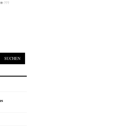
777
SUCHEN
es