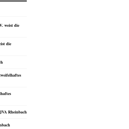
. weist die
st die
ch
zweifelhaftes
lhaftes
r JVA Rheinbach
inbach