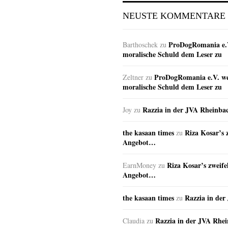
NEUSTE KOMMENTARE
ProDogRomania e.V
Barthoschek
zu
moralische Schuld dem Leser zu
ProDogRomania e.V. wei
Zeltner
zu
moralische Schuld dem Leser zu
Razzia in der JVA Rheinba
Joy
zu
the kasaan times
Riza Kosar’s 
zu
Angebot…
Riza Kosar’s zweife
EarnMoney
zu
Angebot…
the kasaan times
Razzia in de
zu
Razzia in der JVA Rhe
Claudia
zu