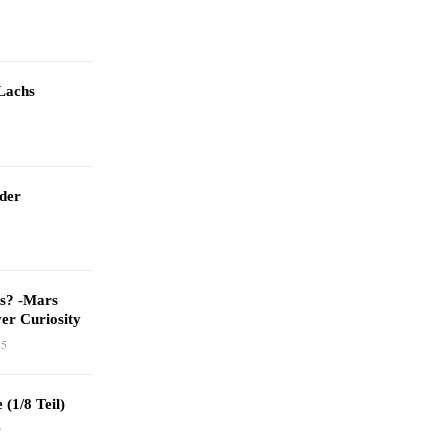
Lachs
 der
as? -Mars
er Curiosity
15
 (1/8 Teil)
9