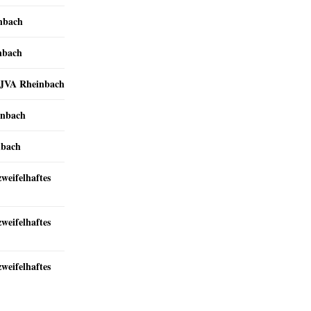
inbach
nbach
r JVA Rheinbach
inbach
nbach
zweifelhaftes
zweifelhaftes
zweifelhaftes