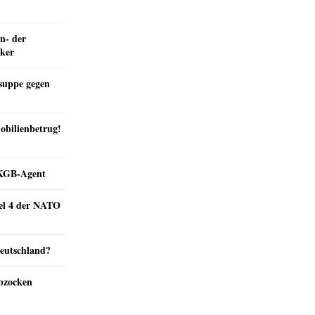
n- der
nker
suppe gegen
obilienbetrug!
e KGB-Agent
kel 4 der NATO
Deutschland?
abzocken