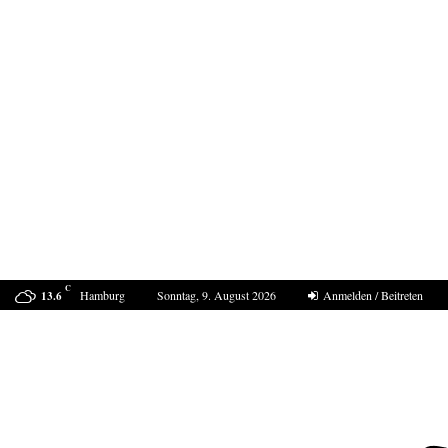
C
Hamburg
Sonntag, 9. August 2026
Anmelden / Beitreten
13.6
Wie Fake-Profile mit Papageien abzocken