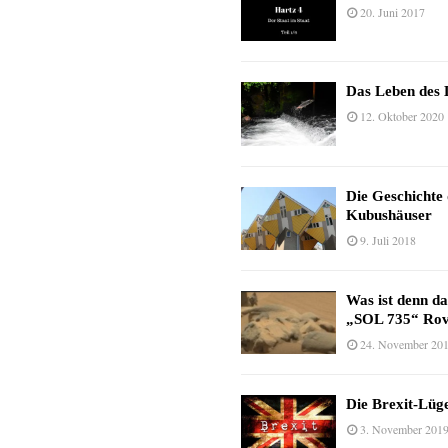
20. Juni 2017
Das Leben des 
12. Oktober 2020
Die Geschichte
Kubushäuser
9. Juli 2018
Was ist denn d
„SOL 735“ Rov
24. November 20
Die Brexit-Lüge
3. November 201