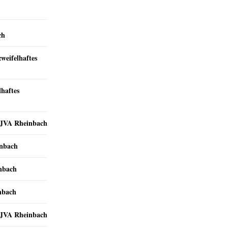
ch
zweifelhaftes
lhaftes
r JVA Rheinbach
inbach
inbach
nbach
r JVA Rheinbach