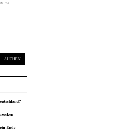
764
SUCHEN
Deutschland?
abzocken
ein Ende