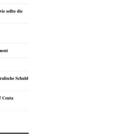
e sollte die
rneut
ralische Schuld
f Ceuta