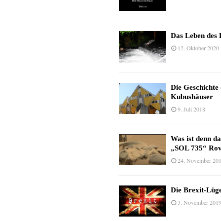
Das Leben des 
12. Oktober 2020
Die Geschichte
Kubushäuser
9. Juli 2018
Was ist denn d
„SOL 735“ Rov
24. November 20
Die Brexit-Lüge
3. November 201