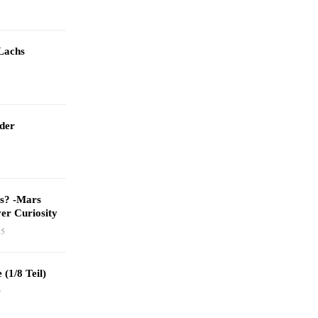
Lachs
 der
as? -Mars
er Curiosity
15
 (1/8 Teil)
9