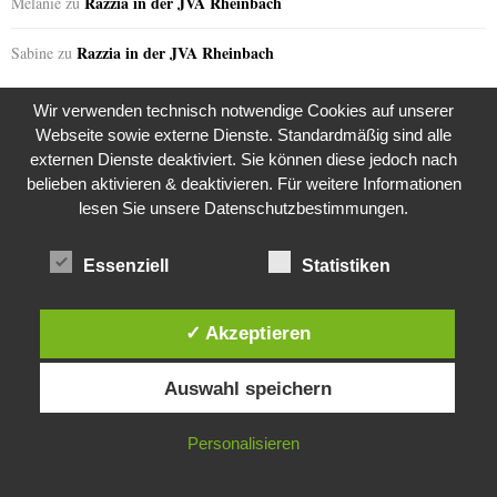
Razzia in der JVA Rheinbach
Melanie
zu
Razzia in der JVA Rheinbach
Sabine
zu
Wir verwenden technisch notwendige Cookies auf unserer
Webseite sowie externe Dienste. Standardmäßig sind alle
GERN GELESEN
externen Dienste deaktiviert. Sie können diese jedoch nach
belieben aktivieren & deaktivieren. Für weitere Informationen
lesen Sie unsere Datenschutzbestimmungen.
Essenziell
Statistiken
✓ Akzeptieren
Diese Website verwendet Cookies. Durch die weitere Nutzung dieser
Auswahl speichern
Website stimmst du der Verwendung von Cookies zu.
IN ORDNUNG
Personalisieren