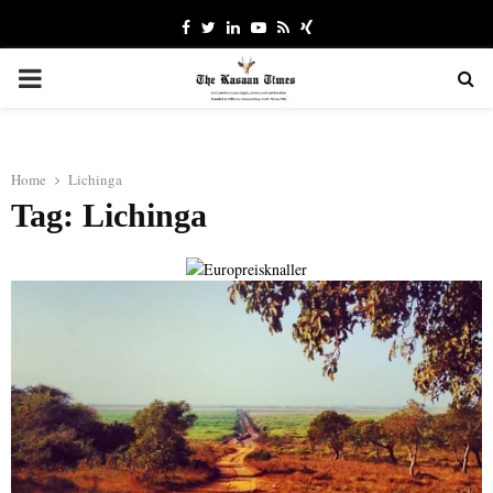
Facebook
Twitter
Linkedin
Youtube
Rss
Xing
PRIMARY
MENU
Home
Lichinga
Tag: Lichinga