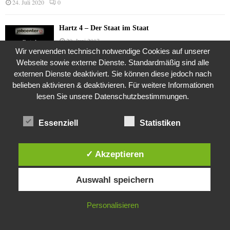
24. Juli 2020
0
Hartz 4 – Der Staat im Staat
20. Juni 2017
Wir verwenden technisch notwendige Cookies auf unserer
Webseite sowie externe Dienste. Standardmäßig sind alle
externen Dienste deaktiviert. Sie können diese jedoch nach
Das Leben des Lachs
belieben aktivieren & deaktivieren. Für weitere Informationen
12. Oktober 2020
lesen Sie unsere Datenschutzbestimmungen.
Essenziell
Statistiken
Die Geschichte der Kubushäuser
9. Juli 2018
✓ Akzeptieren
Diese Website verwendet Cookies. Durch die weitere Nutzung dieser
Auswahl speichern
Website stimmst du der Verwendung von Cookies zu.
Was ist denn das? -Mars „SOL 735“ Rover Curiosity
24. November 2015
IN ORDNUNG
Personalisieren