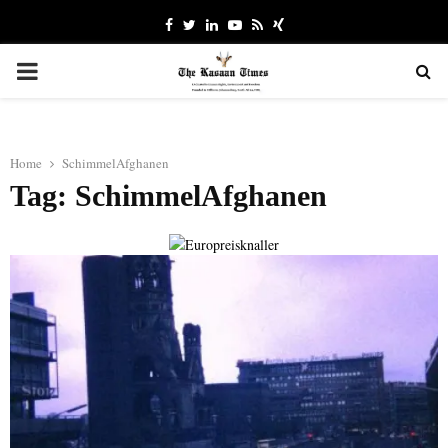
Facebook
Twitter
Linkedin
Youtube
Rss
Xing
PRIMARY
MENU
Home
SchimmelAfghanen
Tag: SchimmelAfghanen