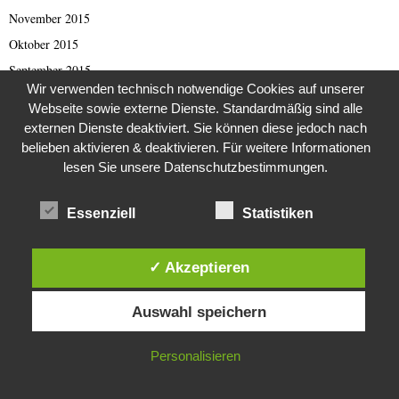
November 2015
Oktober 2015
September 2015
Wir verwenden technisch notwendige Cookies auf unserer
August 2015
Webseite sowie externe Dienste. Standardmäßig sind alle
Juni 2015
externen Dienste deaktiviert. Sie können diese jedoch nach
September 2012
belieben aktivieren & deaktivieren. Für weitere Informationen
lesen Sie unsere Datenschutzbestimmungen.
August 2012
Juli 2012
Essenziell
Statistiken
Mai 2012
April 2012
✓ Akzeptieren
März 2012
Diese Website verwendet Cookies. Durch die weitere Nutzung dieser
Januar 2012
Auswahl speichern
Website stimmst du der Verwendung von Cookies zu.
Dezember 2011
November 2011
IN ORDNUNG
Personalisieren
April 2011