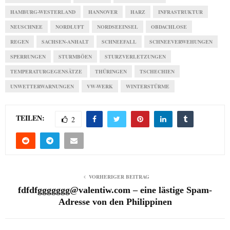
HAMBURG-WESTERLAND
HANNOVER
HARZ
INFRASTRUKTUR
NEUSCHNEE
NORDLUFT
NORDSEEINSEL
OBDACHLOSE
REGEN
SACHSEN-ANHALT
SCHNEEFALL
SCHNEEVERWEHUNGEN
SPERRUNGEN
STURMBÖEN
STURZVERLETZUNGEN
TEMPERATURGEGENSÄTZE
THÜRINGEN
TSCHECHIEN
UNWETTERWARNUNGEN
VW-WERK
WINTERSTÜRME
TEILEN:
2
VORHERIGER BEITRAG
fdfdfggggggg@valentiw.com – eine lästige Spam-
Adresse von den Philippinen