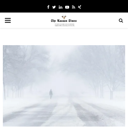
Facebook
Twitter
Linkedin
Youtube
Rss
Xing
PRIMARY
MENU