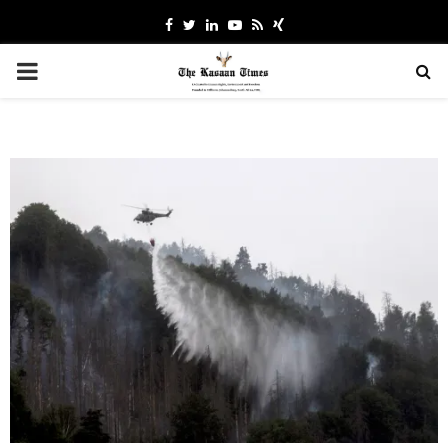
Facebook
Twitter
Linkedin
Youtube
Rss
Xing
PRIMARY
MENU