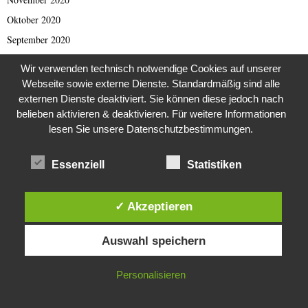
Oktober 2020
September 2020
August 2020
Wir verwenden technisch notwendige Cookies auf unserer
Juli 2020
Webseite sowie externe Dienste. Standardmäßig sind alle
externen Dienste deaktiviert. Sie können diese jedoch nach
Juni 2020
belieben aktivieren & deaktivieren. Für weitere Informationen
Mai 2020
lesen Sie unsere Datenschutzbestimmungen.
April 2020
März 2020
Essenziell
Statistiken
Februar 2020
Januar 2020
✓ Akzeptieren
Dezember 2019
Diese Website verwendet Cookies. Durch die weitere Nutzung dieser
November 2019
Auswahl speichern
Website stimmst du der Verwendung von Cookies zu.
Oktober 2019
IN ORDNUNG
Personalisieren
September 2019
August 2019