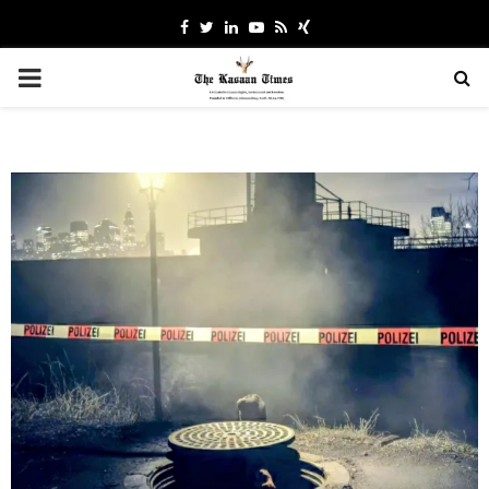
Facebook
Twitter
Linkedin
Youtube
Rss
Xing
PRIMARY
MENU