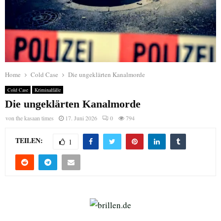
Home
Cold Case
Die ungeklärten Kanalmorde
Cold Case
Kriminalfälle
Die ungeklärten Kanalmorde
von
the kasaan times
17. Juni 2026
0
794
TEILEN:
1