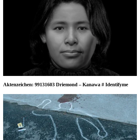
Aktenzeichen: 99131603 Driemond – Kanawa # Identifyme