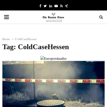
Facebook
Twitter
Linkedin
Youtube
Rss
Xing
PRIMARY
MENU
Home
ColdCaseHessen
Tag: ColdCaseHessen