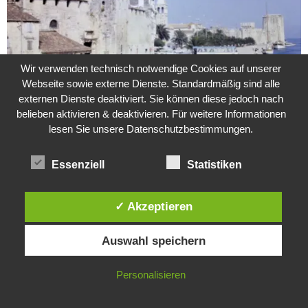
Wir verwenden technisch notwendige Cookies auf unserer
Webseite sowie externe Dienste. Standardmäßig sind alle
externen Dienste deaktiviert. Sie können diese jedoch nach
belieben aktivieren & deaktivieren. Für weitere Informationen
Weitere Suche nach der Identität der Isdal-Frau –
lesen Sie unsere Datenschutzbestimmungen.
Jugoslavijo, dobar dan
24. Juli 2020
0
Essenziell
Statistiken
Hartz 4 – Der Staat im Staat
20. Juni 2017
✓ Akzeptieren
Diese Website verwendet Cookies. Durch die weitere Nutzung dieser
Auswahl speichern
Website stimmst du der Verwendung von Cookies zu.
Das Leben des Lachs
IN ORDNUNG
Personalisieren
12. Oktober 2020