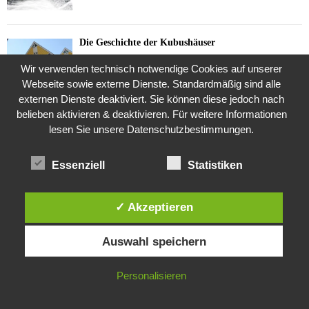
Die Geschichte der Kubushäuser
9. Juli 2018
Wir verwenden technisch notwendige Cookies auf unserer
Webseite sowie externe Dienste. Standardmäßig sind alle
externen Dienste deaktiviert. Sie können diese jedoch nach
belieben aktivieren & deaktivieren. Für weitere Informationen
Was ist denn das? -Mars „SOL 735“ Rover Curiosity
lesen Sie unsere Datenschutzbestimmungen.
24. November 2015
Essenziell
Statistiken
Die Brexit-Lüge (1/8 Teil)
3. November 2019
✓ Akzeptieren
Diese Website verwendet Cookies. Durch die weitere Nutzung dieser
Auswahl speichern
Website stimmst du der Verwendung von Cookies zu.
Die Straße radikalisiert jeden Tag ein Stückchen
mehr
IN ORDNUNG
Personalisieren
26. Oktober 2015