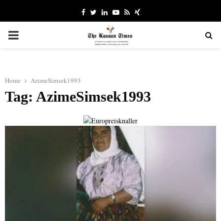
Facebook
Twitter
Linkedin
Youtube
Rss
Xing
PRIMARY
MENU
Home
AzimeSimsek1993
Tag: AzimeSimsek1993