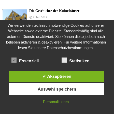
Die Geschichte der Kubushäuser
9. Juli 2018
Wir verwenden technisch notwendige Cookies auf unserer
Webseite sowie externe Dienste. Standardmäßig sind alle
externen Dienste deaktiviert. Sie können diese jedoch nach
Was ist denn das? -Mars „SOL 735“ Rover Curiosity
belieben aktivieren & deaktivieren. Für weitere Informationen
24. November 2015
lesen Sie unsere Datenschutzbestimmungen.
Essenziell
Statistiken
Die Brexit-Lüge (1/8 Teil)
3. November 2019
✓ Akzeptieren
Diese Website verwendet Cookies. Durch die weitere Nutzung dieser
Auswahl speichern
Website stimmst du der Verwendung von Cookies zu.
Die Straße radikalisiert jeden Tag ein Stückchen
mehr
IN ORDNUNG
26. Oktober 2015
Personalisieren