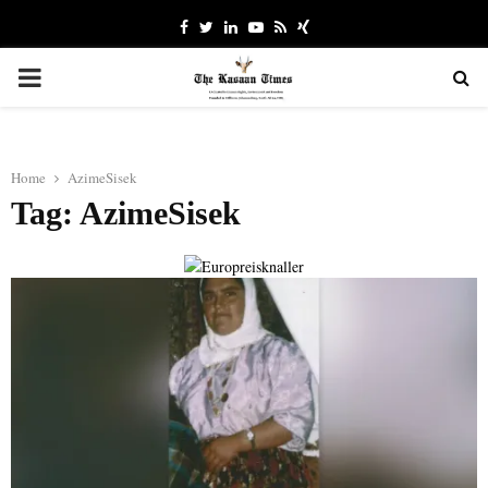
Facebook
Twitter
Linkedin
Youtube
Rss
Xing
PRIMARY
MENU
Home
AzimeSisek
Tag: AzimeSisek