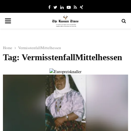
Facebook
Twitter
Linkedin
Youtube
Rss
Xing
PRIMARY
MENU
Home
VermisstenfallMittelhessen
Tag: VermisstenfallMittelhessen