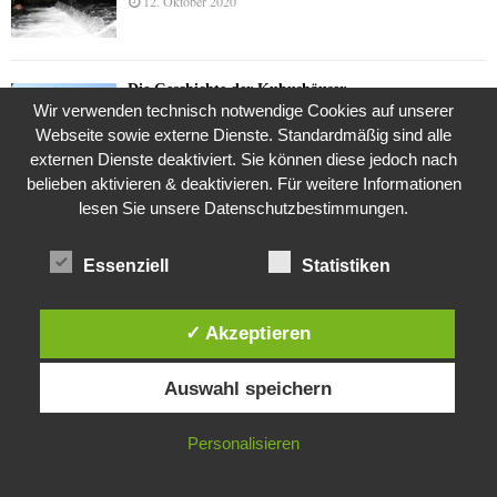
12. Oktober 2020
Die Geschichte der Kubushäuser
Wir verwenden technisch notwendige Cookies auf unserer
9. Juli 2018
Webseite sowie externe Dienste. Standardmäßig sind alle
externen Dienste deaktiviert. Sie können diese jedoch nach
belieben aktivieren & deaktivieren. Für weitere Informationen
Was ist denn das? -Mars „SOL 735“ Rover Curiosity
lesen Sie unsere Datenschutzbestimmungen.
24. November 2015
Essenziell
Statistiken
Die Brexit-Lüge (1/8 Teil)
✓ Akzeptieren
3. November 2019
Diese Website verwendet Cookies. Durch die weitere Nutzung dieser
Auswahl speichern
Website stimmst du der Verwendung von Cookies zu.
Die Straße radikalisiert jeden Tag ein Stückchen
IN ORDNUNG
Personalisieren
mehr
26. Oktober 2015