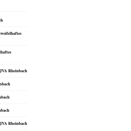
ch
zweifelhaftes
lhaftes
r JVA Rheinbach
inbach
inbach
nbach
r JVA Rheinbach