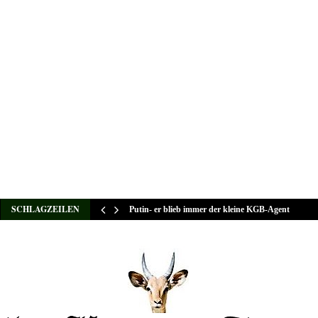
SCHLAGZEILEN
Putin- er blieb immer der kleine KGB-Agent