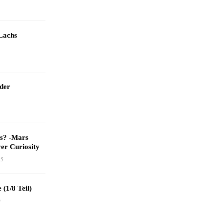
Lachs
 der
as? -Mars
er Curiosity
15
 (1/8 Teil)
9