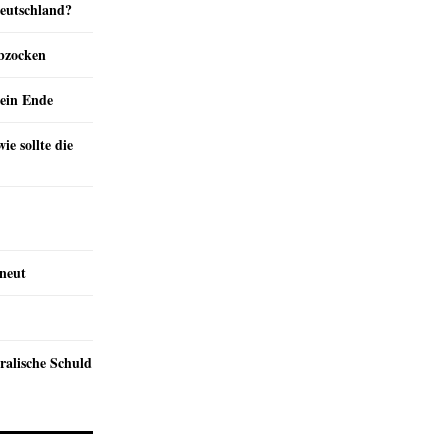
Deutschland?
abzocken
ein Ende
e sollte die
rneut
ralische Schuld