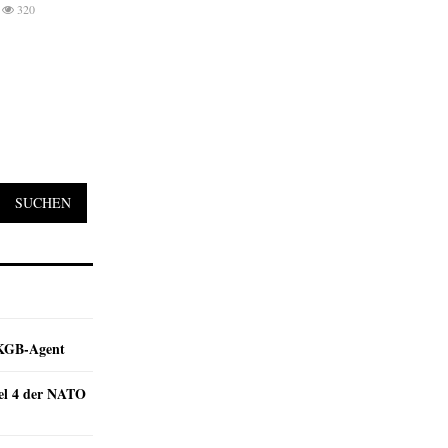
320
SUCHEN
e KGB-Agent
kel 4 der NATO