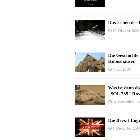
Das Leben des 
12. Oktober 2020
Die Geschichte
Kubushäuser
9. Juli 2018
Was ist denn d
„SOL 735“ Rov
24. November 20
Die Brexit-Lüge
3. November 201