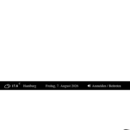
C
Hamburg
Freitag, 7. August 2026
Anmelden / Beitreten
17.8
ProDogRomania e.V. weist die moralische Schuld dem…