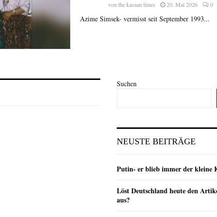
von
the kasaan times
20. Mai 2026
0
Azime Simsek- vermisst seit September 1993...
Suchen
NEUSTE BEITRÄGE
Putin- er blieb immer der klein
Löst Deutschland heute den Arti
aus?