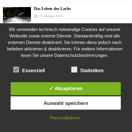
Das Leben des Lachs
12. Oktober 2020
Wir verwenden technisch notwendige Cookies auf unserer
Webseite sowie externe Dienste. Standardmäßig sind alle
Die Geschichte der Kubushäuser
externen Dienste deaktiviert. Sie können diese jedoch nach
9. Juli 2018
belieben aktivieren & deaktivieren. Für weitere Informationen
lesen Sie unsere Datenschutzbestimmungen.
Essenziell
Statistiken
Was ist denn das? -Mars „SOL 735“ Rover Curiosity
24. November 2015
✓ Akzeptieren
Diese Website verwendet Cookies. Durch die weitere Nutzung dieser
Die Brexit-Lüge (1/8 Teil)
Auswahl speichern
Website stimmst du der Verwendung von Cookies zu.
3. November 2019
IN ORDNUNG
Personalisieren
Die Straße radikalisiert jeden Tag ein Stückchen