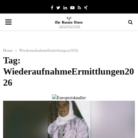
Facebook
Twitter
Linkedin
Youtube
Rss
Xing
PRIMARY
MENU
Home
WiederaufnahmeErmittlungen2026
Tag:
WiederaufnahmeErmittlungen20
26