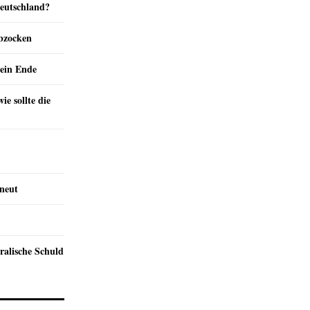
Deutschland?
abzocken
ein Ende
e sollte die
rneut
ralische Schuld