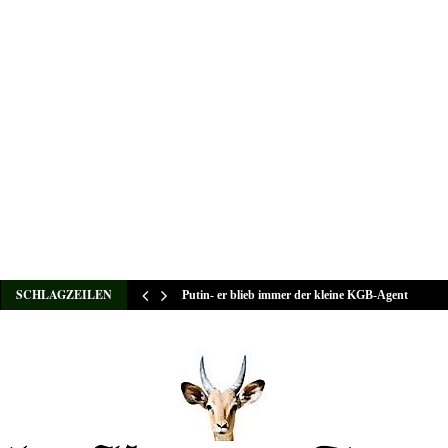
SCHLAGZEILEN
Putin- er blieb immer der kleine KGB-Agent