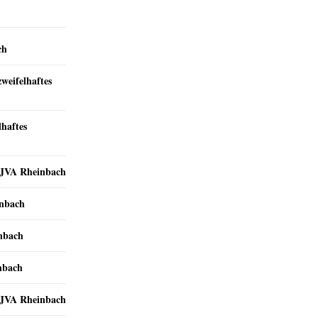
ch
zweifelhaftes
lhaftes
r JVA Rheinbach
inbach
inbach
nbach
r JVA Rheinbach