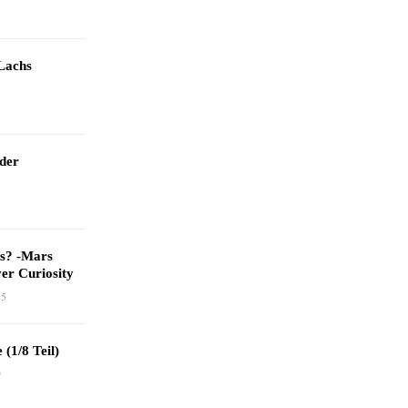
Lachs
 der
as? -Mars
er Curiosity
15
 (1/8 Teil)
9