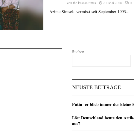
von
the kasaan times
20. Mai 2026
0
Azime Simsek- vermisst seit September 1993...
Suchen
NEUSTE BEITRÄGE
Putin- er blieb immer der klein
Löst Deutschland heute den Arti
aus?