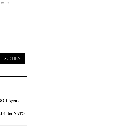
320
SUCHEN
e KGB-Agent
kel 4 der NATO