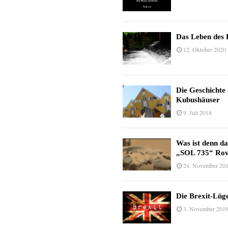
Das Leben des 
12. Oktober 2020
Die Geschichte
Kubushäuser
9. Juli 2018
Was ist denn d
„SOL 735“ Rov
24. November 20
Die Brexit-Lüge
3. November 201