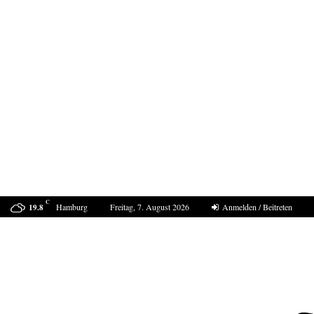
C
Hamburg
Freitag, 7. August 2026
Anmelden / Beitreten
19.8
ProDogRomania e.V. weist die moralische Schuld dem…