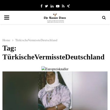
Facebook
Twitter
Linkedin
Youtube
Rss
Xing
PRIMARY
MENU
Home
TürkischeVermissteDeutschland
Tag:
TürkischeVermissteDeutschland