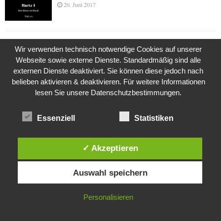
20. Juni 2017
Das Leben des Lachs
Wir verwenden technisch notwendige Cookies auf unserer
12. Oktober 2020
Webseite sowie externe Dienste. Standardmäßig sind alle
externen Dienste deaktiviert. Sie können diese jedoch nach
belieben aktivieren & deaktivieren. Für weitere Informationen
lesen Sie unsere Datenschutzbestimmungen.
Die Geschichte der Kubushäuser
9. Juli 2018
Essenziell
Statistiken
Was ist denn das? -Mars „SOL 735“ Rover Curiosity
✓ Akzeptieren
24. November 2015
Diese Website verwendet Cookies. Durch die weitere Nutzung dieser
Auswahl speichern
Website stimmst du der Verwendung von Cookies zu.
IN ORDNUNG
Personalisieren
Die Brexit-Lüge (1/8 Teil)
3. November 2019