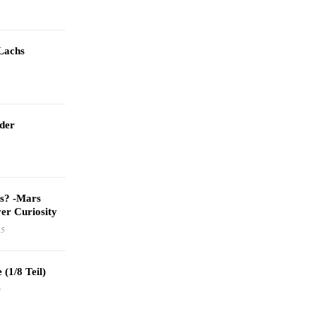
Lachs
 der
as? -Mars
er Curiosity
15
 (1/8 Teil)
9