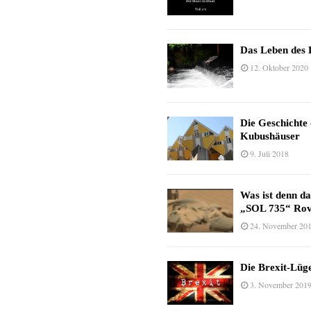
Das Leben des 
12. Oktober 2020
Die Geschichte
Kubushäuser
9. Juli 2018
Was ist denn d
„SOL 735“ Rov
24. November 20
Die Brexit-Lüge
3. November 201