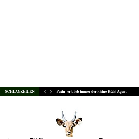
SCHLAGZEILEN
Putin- er blieb immer der kleine KGB-Agent