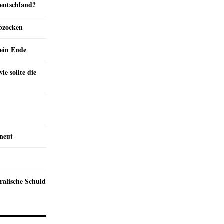
Deutschland?
abzocken
ein Ende
e sollte die
rneut
ralische Schuld