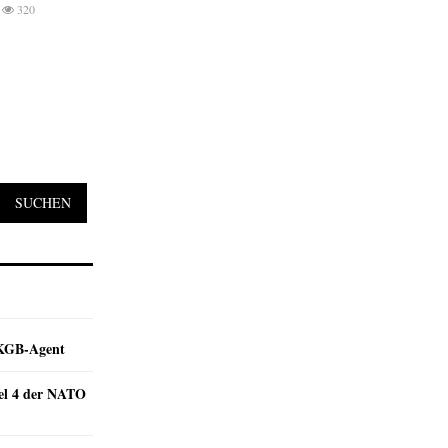
320
SUCHEN
e KGB-Agent
kel 4 der NATO