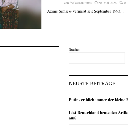
von
the kasaan times
20. Mai 2026
0
Azime Simsek- vermisst seit September 1993...
Suchen
NEUSTE BEITRÄGE
Putin- er blieb immer der klein
Löst Deutschland heute den Arti
aus?