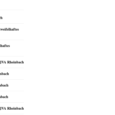
ch
zweifelhaftes
lhaftes
r JVA Rheinbach
inbach
inbach
nbach
r JVA Rheinbach