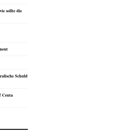
e sollte die
rneut
ralische Schuld
f Ceuta