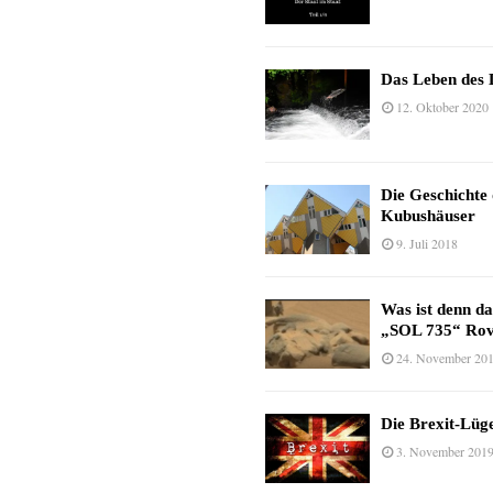
Das Leben des 
12. Oktober 2020
Die Geschichte
Kubushäuser
9. Juli 2018
Was ist denn d
„SOL 735“ Rov
24. November 20
Die Brexit-Lüge
3. November 201