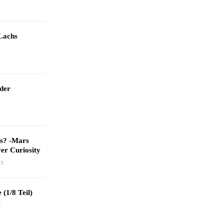
Lachs
 der
as? -Mars
er Curiosity
15
 (1/8 Teil)
9