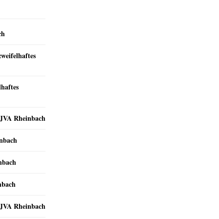
ch
zweifelhaftes
lhaftes
r JVA Rheinbach
inbach
inbach
nbach
r JVA Rheinbach