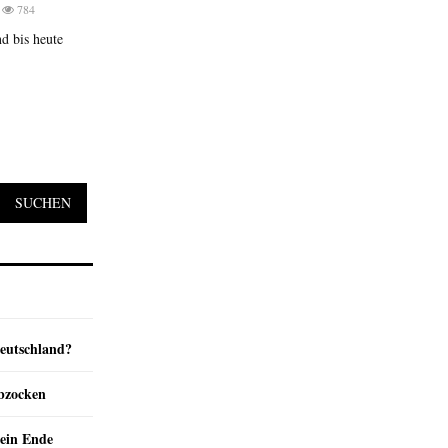
784
d bis heute
SUCHEN
Deutschland?
abzocken
ein Ende