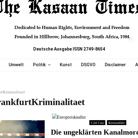
Deutsche Ausgabe ISSN 2749-8654
Umwelt
Politik
Kunst
DSGVO
Disclaimer
A
rtKriminalitaet
rankfurtKriminalitaet
Cold Case
Kriminalfälle
Die ungeklärten Kanalmor