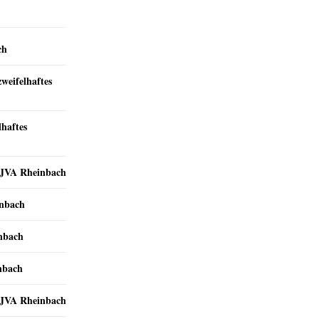
ch
zweifelhaftes
lhaftes
r JVA Rheinbach
inbach
inbach
nbach
r JVA Rheinbach