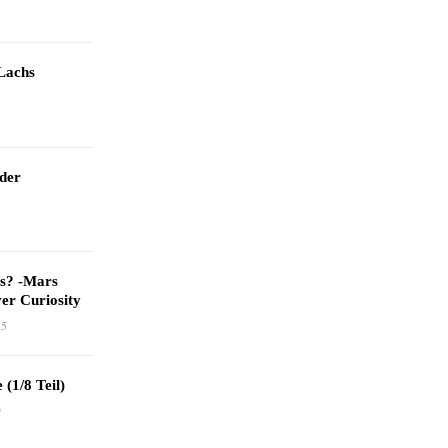
Lachs
 der
as? -Mars
er Curiosity
15
 (1/8 Teil)
9