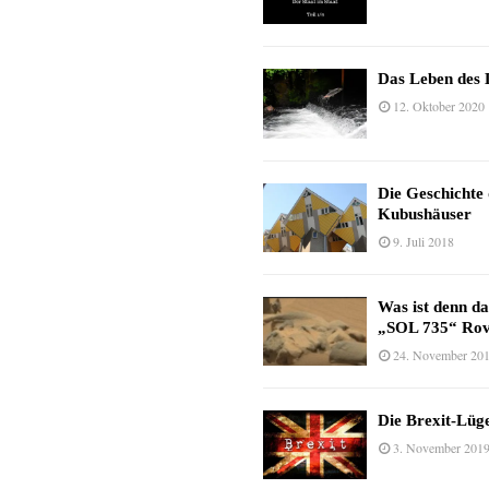
Das Leben des 
12. Oktober 2020
Die Geschichte
Kubushäuser
9. Juli 2018
Was ist denn d
„SOL 735“ Rov
24. November 20
Die Brexit-Lüge
3. November 201