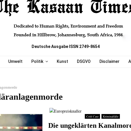
Deutsche Ausgabe ISSN 2749-8654
Umwelt
Politik
Kunst
DSGVO
Disclaimer
A
lagenmorde
läranlagenmorde
Cold Case
Kriminalfälle
Die ungeklärten Kanalmor