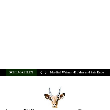
SCHLAGZEILEN
Mordfall Weimar- 40 Jahre und kein Ende