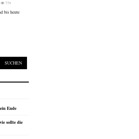
779
d bis heute
SUCHEN
ein Ende
e sollte die