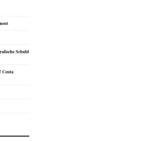
rneut
ralische Schuld
f Ceuta