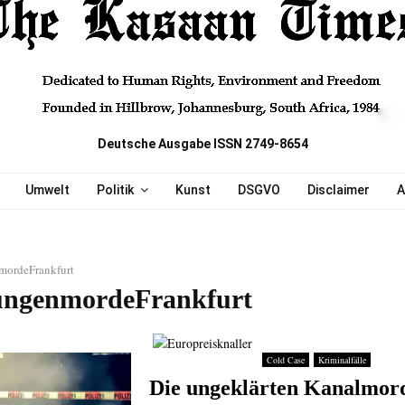
Deutsche Ausgabe ISSN 2749-8654
Umwelt
Politik
Kunst
DSGVO
Disclaimer
A
mordeFrankfurt
ungenmordeFrankfurt
Cold Case
Kriminalfälle
Die ungeklärten Kanalmor