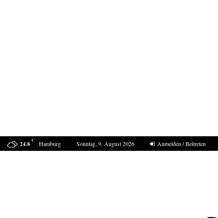
C
Hamburg
Sonntag, 9. August 2026
Anmelden / Beitreten
24.8
Sucht Putin den Casus belli mit Deutschland?