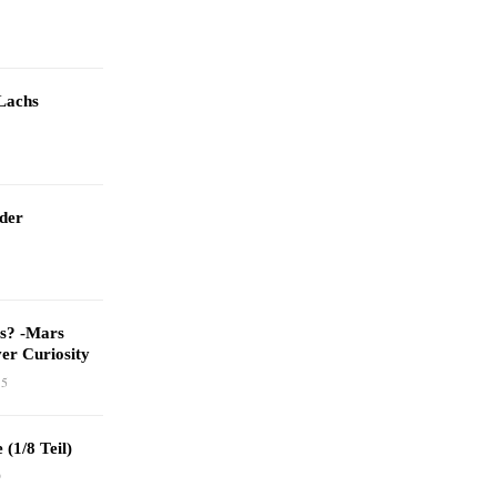
Lachs
 der
as? -Mars
er Curiosity
15
 (1/8 Teil)
9