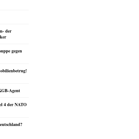
n- der
nker
suppe gegen
obilienbetrug!
e KGB-Agent
kel 4 der NATO
Deutschland?