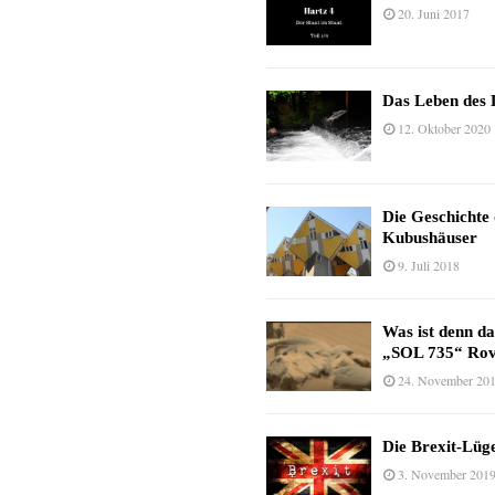
20. Juni 2017
Das Leben des 
12. Oktober 2020
Die Geschichte
Kubushäuser
9. Juli 2018
Was ist denn d
„SOL 735“ Rov
24. November 20
Die Brexit-Lüge
3. November 201