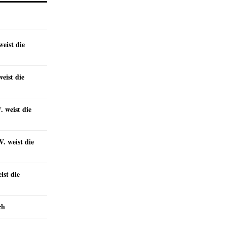
eist die
eist die
 weist die
. weist die
st die
ch