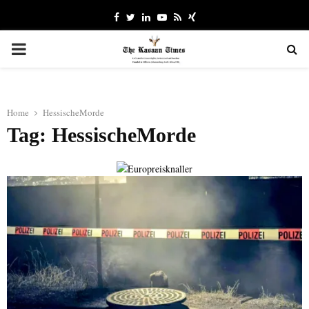
Facebook
Twitter
Linkedin
Youtube
Rss
Xing
PRIMARY
MENU
Home
HessischeMorde
Tag: HessischeMorde