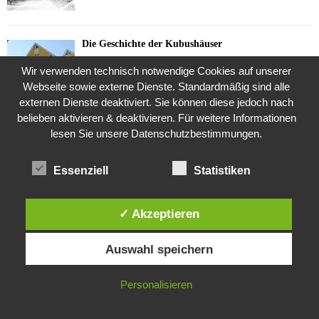
Die Geschichte der Kubushäuser
9. Juli 2018
Wir verwenden technisch notwendige Cookies auf unserer
Webseite sowie externe Dienste. Standardmäßig sind alle
externen Dienste deaktiviert. Sie können diese jedoch nach
belieben aktivieren & deaktivieren. Für weitere Informationen
Was ist denn das? -Mars „SOL 735“ Rover Curiosity
lesen Sie unsere Datenschutzbestimmungen.
24. November 2015
Essenziell
Statistiken
Die Brexit-Lüge (1/8 Teil)
3. November 2019
✓ Akzeptieren
Diese Website verwendet Cookies. Durch die weitere Nutzung dieser
Auswahl speichern
Website stimmst du der Verwendung von Cookies zu.
Die Straße radikalisiert jeden Tag ein Stückchen
mehr
IN ORDNUNG
Personalisieren
26. Oktober 2015