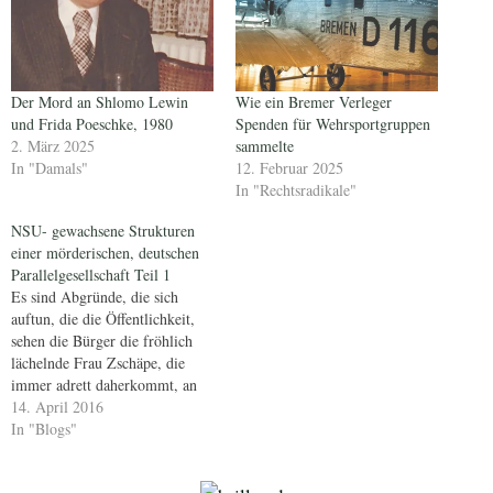
Der Mord an Shlomo Lewin
Wie ein Bremer Verleger
und Frida Poeschke, 1980
Spenden für Wehrsportgruppen
2. März 2025
sammelte
In "Damals"
12. Februar 2025
In "Rechtsradikale"
NSU- gewachsene Strukturen
einer mörderischen, deutschen
Parallelgesellschaft Teil 1
Es sind Abgründe, die sich
auftun, die die Öffentlichkeit,
sehen die Bürger die fröhlich
lächelnde Frau Zschäpe, die
immer adrett daherkommt, an
dem von Richter Götzl und
14. April 2016
seinen Kollegen, vertretenen
In "Blogs"
Rechtsstaat völlig verzweifeln
lassen. Der Prozess zieht sich