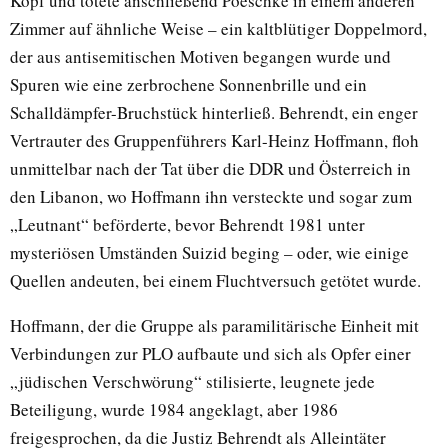
Kopf und tötete anschließend Poeschke in einem anderen
Zimmer auf ähnliche Weise – ein kaltblütiger Doppelmord,
der aus antisemitischen Motiven begangen wurde und
Spuren wie eine zerbrochene Sonnenbrille und ein
Schalldämpfer-Bruchstück hinterließ. Behrendt, ein enger
Vertrauter des Gruppenführers Karl-Heinz Hoffmann, floh
unmittelbar nach der Tat über die DDR und Österreich in
den Libanon, wo Hoffmann ihn versteckte und sogar zum
„Leutnant“ beförderte, bevor Behrendt 1981 unter
mysteriösen Umständen Suizid beging – oder, wie einige
Quellen andeuten, bei einem Fluchtversuch getötet wurde.
Hoffmann, der die Gruppe als paramilitärische Einheit mit
Verbindungen zur PLO aufbaute und sich als Opfer einer
„jüdischen Verschwörung“ stilisierte, leugnete jede
Beteiligung, wurde 1984 angeklagt, aber 1986
freigesprochen, da die Justiz Behrendt als Alleintäter