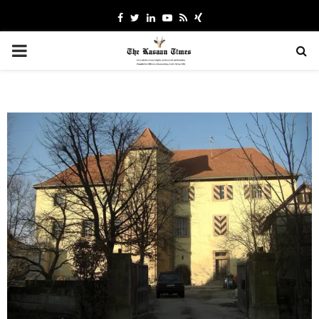
Facebook
Twitter
Linkedin
Youtube
Rss
Xing
PRIMARY
MENU