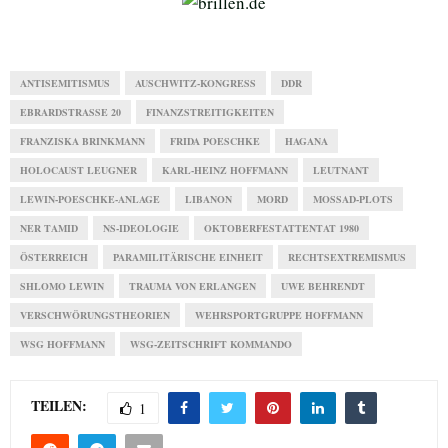
und Frau Zschäpe tut alles, um
die Leiden der Opfer zu
verlängern.
ANTISEMITISMUS
AUSCHWITZ-KONGRESS
DDR
EBRARDSTRASSE 20
FINANZSTREITIGKEITEN
FRANZISKA BRINKMANN
FRIDA POESCHKE
HAGANA
HOLOCAUST LEUGNER
KARL-HEINZ HOFFMANN
LEUTNANT
LEWIN-POESCHKE-ANLAGE
LIBANON
MORD
MOSSAD-PLOTS
NER TAMID
NS-IDEOLOGIE
OKTOBERFESTATTENTAT 1980
ÖSTERREICH
PARAMILITÄRISCHE EINHEIT
RECHTSEXTREMISMUS
SHLOMO LEWIN
TRAUMA VON ERLANGEN
UWE BEHRENDT
VERSCHWÖRUNGSTHEORIEN
WEHRSPORTGRUPPE HOFFMANN
WSG HOFFMANN
WSG-ZEITSCHRIFT KOMMANDO
TEILEN:
1