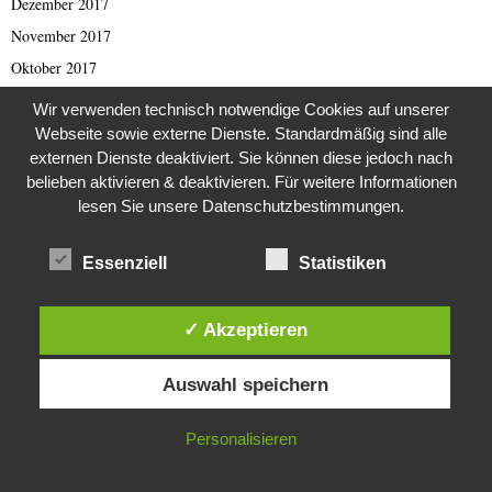
Dezember 2017
November 2017
Oktober 2017
September 2017
Wir verwenden technisch notwendige Cookies auf unserer
August 2017
Webseite sowie externe Dienste. Standardmäßig sind alle
externen Dienste deaktiviert. Sie können diese jedoch nach
Juli 2017
belieben aktivieren & deaktivieren. Für weitere Informationen
Juni 2017
lesen Sie unsere Datenschutzbestimmungen.
Mai 2017
April 2017
Essenziell
Statistiken
März 2017
Februar 2017
✓ Akzeptieren
Januar 2017
Diese Website verwendet Cookies. Durch die weitere Nutzung dieser
Auswahl speichern
November 2016
Website stimmst du der Verwendung von Cookies zu.
Oktober 2016
IN ORDNUNG
Personalisieren
September 2016
August 2016