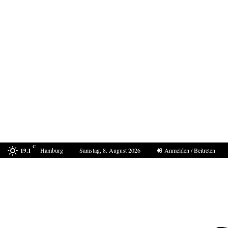
C
Hamburg
Samstag, 8. August 2026
Anmelden / Beitreten
19.1
In Ceuta eskaliert die Situation erneut