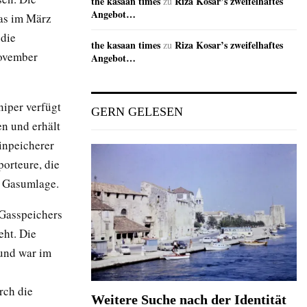
the kasaan times
Riza Kosar’s zweifelhaftes
zu
Angebot…
Das im März
 die
the kasaan times
Riza Kosar’s zweifelhaftes
zu
November
Angebot…
niper verfügt
GERN GELESEN
en und erhält
inpeicherer
porteure, die
r Gasumlage.
 Gasspeichers
eht. Die
und war im
rch die
Weitere Suche nach der Identität