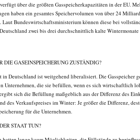
verfügt über die größten Gasspeicherkapazitäten in der EU. Me
gen haben ein gesamtes Speichervolumen von über 24 Milliar
 Laut Bundeswirtschaftsministerium können diese bei vollstän
Deutschland zwei bis drei durchschnittlich kalte Wintermonate
ÜR DIE GASEINSPEICHERUNG ZUSTÄNDIG?
 in Deutschland ist weitgehend liberalisiert. Die Gasspeicher g
n Unternehmen, die sie befüllen, wenn es sich wirtschaftlich loh
rgibt sich die Befüllung maßgeblich aus der Differenz des Ein
d des Verkaufspreises im Winter: Je größer die Differenz, des
speicherung für die Unternehmen.
DER STAAT TUN?
 hatten lange kaum Möglichkeiten, die Füllstände zu beeinflus