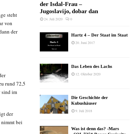
der Isdal-Frau –
Jugoslavijo, dobar dan
age steht
24. Juli 2020
0
ar von
dann der
Hartz 4 – Der Staat im Staat
20. Juni 2017
Das Leben des Lachs
12. Oktober 2020
der
zu rund 72,5
 sind im
Die Geschichte der
Kubushäuser
9. Juli 2018
igt der
 nimmt bei
Was ist denn das? -Mars