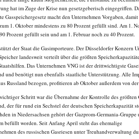
ung hat im Zuge der Krise nun gesetzgeberisch eingegriffen. 
te Gasspeichergesetz macht den Unternehmen Vorgaben, damit
zum 1. Oktober mindestens zu 80 Prozent gefüllt sind. Am 1. 
 90 Prozent gefüllt sein und am 1. Februar noch zu 40 Prozent.
tützt der Staat die Gasimporteure. Der Düsseldorfer Konzern U
peicher landesweit verteilt über die größten Speicherkapazität
taatshilfen. Das Unternehmen VNG ist der drittwichtigste Gase
d und benötigt nun ebenfalls staatliche Unterstützung. Alle Im
aus Russland bezogen, profitieren ab Oktober außerdem von de
 wichtiger Schritt war die Übernahme der Kontrolle des größten
d, der für rund ein Sechstel der deutschen Speicherkapazität st
ehden in Niedersachsen gehört der Gazprom-Germania-Gruppe 
m befüllt worden. Seit Anfang April steht das ehemalige
nehmen des russischen Gasriesen unter Treuhandverwaltung du