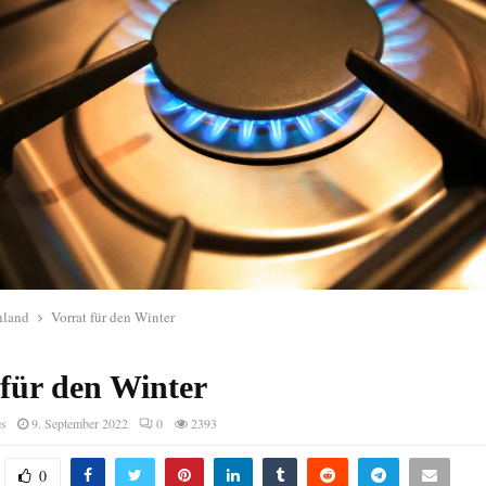
hland
Vorrat für den Winter
 für den Winter
es
9. September 2022
0
2393
0