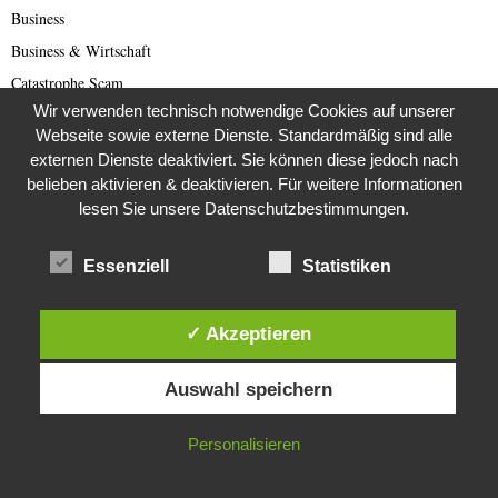
Business
Business & Wirtschaft
Catastrophe Scam
Wir verwenden technisch notwendige Cookies auf unserer
China
Webseite sowie externe Dienste. Standardmäßig sind alle
China Presse
externen Dienste deaktiviert. Sie können diese jedoch nach
Cold Case
belieben aktivieren & deaktivieren. Für weitere Informationen
lesen Sie unsere Datenschutzbestimmungen.
Cold Case
Corona Kriminelle
Essenziell
Statistiken
Covid-19
Damals
✓ Akzeptieren
Darknet Reporter
Diese Website verwendet Cookies. Durch die weitere Nutzung dieser
Dating Scam
Auswahl speichern
Website stimmst du der Verwendung von Cookies zu.
DDR
Der Darknetreporter
IN ORDNUNG
Personalisieren
Deutsche Politik