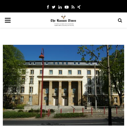
Facebook
Twitter
Linkedin
Youtube
Rss
Xing
PRIMARY
MENU