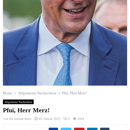
Home
Allgemeine Nachrichten
Pfui, Herr Merz!
Allgemeine Nachrichten
Pfui, Herr Merz!
von
the kasaan times
30. Januar 2025
0
1064