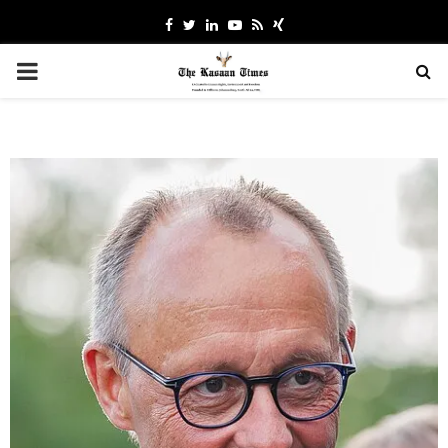
Facebook
Twitter
Linkedin
Youtube
Rss
Xing
PRIMARY
MENU