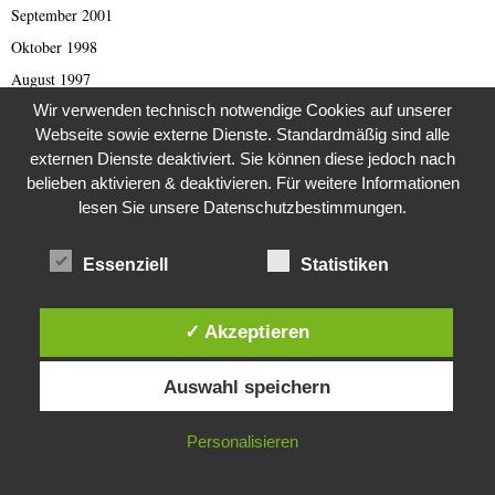
September 2001
Oktober 1998
August 1997
Wir verwenden technisch notwendige Cookies auf unserer
April 1993
Webseite sowie externe Dienste. Standardmäßig sind alle
Februar 1993
externen Dienste deaktiviert. Sie können diese jedoch nach
September 1989
belieben aktivieren & deaktivieren. Für weitere Informationen
Juli 1988
lesen Sie unsere Datenschutzbestimmungen.
August 1984
Essenziell
Statistiken
Februar 1982
Dezember 1981
✓ Akzeptieren
August 1980
Diese Website verwendet Cookies. Durch die weitere Nutzung dieser
Auswahl speichern
Website stimmst du der Verwendung von Cookies zu.
KATEGORIEN
IN ORDNUNG
Personalisieren
1970erJahre