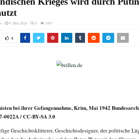
ändischen Krieges wird durch Puti
utzt
es
9. Mai 2024
0
1487
4
isten bei ihrer Gefangennahme, Krim, Mai 1942 Bundesarchi
7-0022A / CC-BY-SA 3.0
elige Geschichtsklitterer, Geschichtsdesigner, der politische Lü