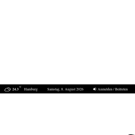
C
Hamburg
Samstag, 8. August 2026
Anmelden / Beitreten
24.3
Mordfall Weimar- 40 Jahre und kein Ende