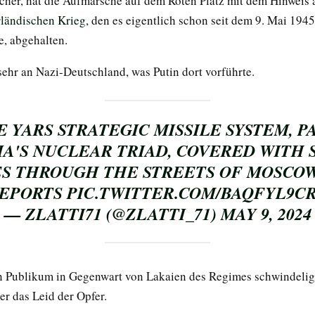
cher, hat die Aufmärsche auf dem Roten Platz mit dem Hinweis 
ländischen Krieg
, den es eigentlich schon seit dem 9. Mai 194
e, abgehalten.
sehr an Nazi-Deutschland, was Putin dort vorführte.
 YARS STRATEGIC MISSILE SYSTEM, P
IA'S NUCLEAR TRIAD, COVERED WITH 
S THROUGH THE STREETS OF MOSCOW 
EPORTS
PIC.TWITTER.COM/BAQFYL9C
— ZLATTI71 (@ZLATTI_71)
MAY 9, 2024
in Publikum in Gegenwart von Lakaien des Regimes schwindelig
er das Leid der Opfer.