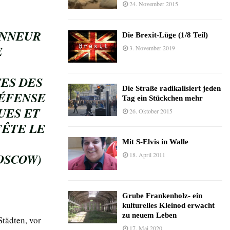
24. November 2015
ONNEUR
Die Brexit-Lüge (1/8 Teil)
E
3. November 2019
ES DES
Die Straße radikalisiert jeden
DÉFENSE
Tag ein Stückchen mehr
UES ET
26. Oktober 2015
FÊTE LE
Mit S-Elvis in Walle
OSCOW)
18. April 2011
Grube Frankenholz- ein
kulturelles Kleinod erwacht
zu neuem Leben
Städten, vor
17. Mai 2020