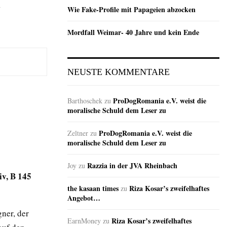
n
Wie Fake-Profile mit Papageien abzocken
Mordfall Weimar- 40 Jahre und kein Ende
NEUSTE KOMMENTARE
ProDogRomania e.V. weist die
Barthoschek
zu
moralische Schuld dem Leser zu
ProDogRomania e.V. weist die
Zeltner
zu
moralische Schuld dem Leser zu
Razzia in der JVA Rheinbach
Joy
zu
v, B 145
the kasaan times
Riza Kosar’s zweifelhaftes
zu
Angebot…
gner, der
Riza Kosar’s zweifelhaftes
EarnMoney
zu