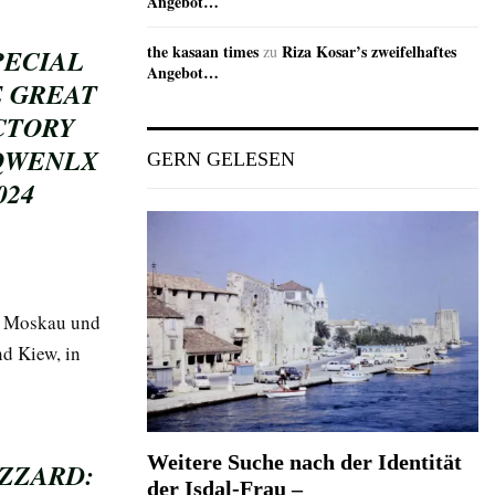
Angebot…
the kasaan times
Riza Kosar’s zweifelhaftes
zu
PECIAL
Angebot…
E GREAT
CTORY
JQWENLX
GERN GELESEN
024
on Moskau und
d Kiew, in
Weitere Suche nach der Identität
IZZARD:
der Isdal-Frau –