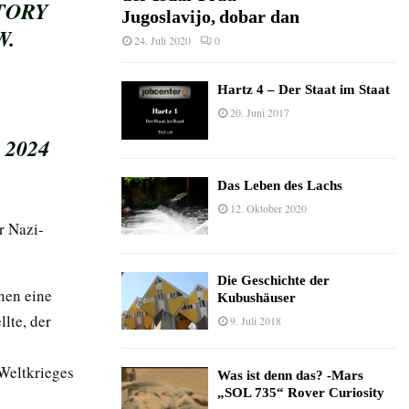
CTORY
Jugoslavijo, dobar dan
W.
24. Juli 2020
0
Hartz 4 – Der Staat im Staat
20. Juni 2017
 2024
Das Leben des Lachs
12. Oktober 2020
r Nazi-
Die Geschichte der
nen eine
Kubushäuser
llte, der
9. Juli 2018
 Weltkrieges
Was ist denn das? -Mars
„SOL 735“ Rover Curiosity